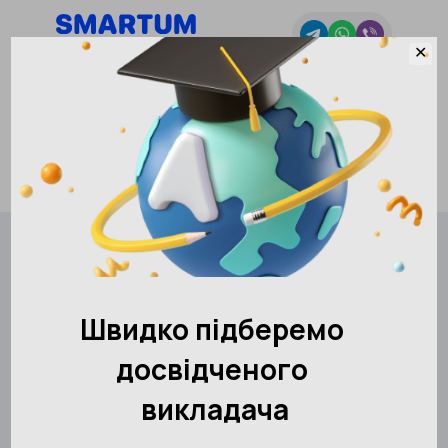
Розвиток без меж
✕
Вибрати місто
Академія розвитку інтелекту SMARTUM
Контакти
Бар
АКАДЕМІЯ SMARTUM Бар
Місто
Бар
Записатися
Виберіть вулицю