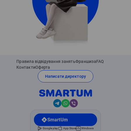
Правила відвідування занять
Франшиза
FAQ
Контакти
Оферта
Написати директору
SmartUm
Google play
App Store
Windows