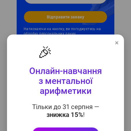
Відправити заявку
Натискаючи на кнопку, ви погоджуєтесь на
обробку персональних даних
×
🎉
Як це працює?
Онлайн-навчання
з ментальної
арифметики
Тільки до 31 серпня —
знижка 15%
!
Онлайн-заняття
Всі заняття з ментальної