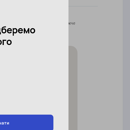
і
нтакти, виберіть центр на карті нижче