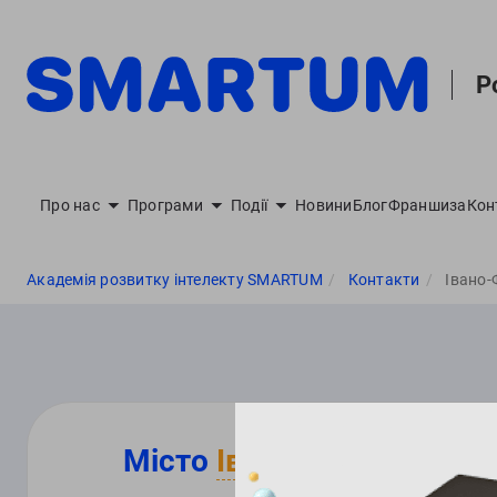
Р
Про нас
Програми
Події
Новини
Блог
Франшиза
Кон
Академія розвитку інтелекту SMARTUM
Контакти
Івано-
Місто
Івано-Франківськ