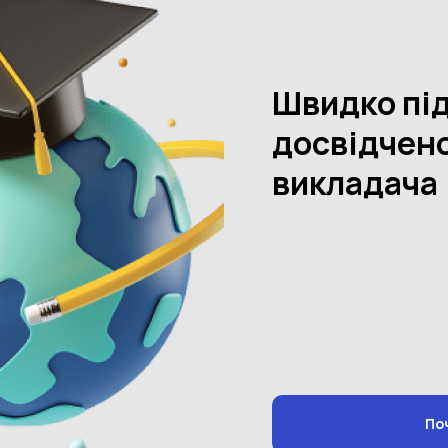
Контактні дан
Щоб переглянути ко