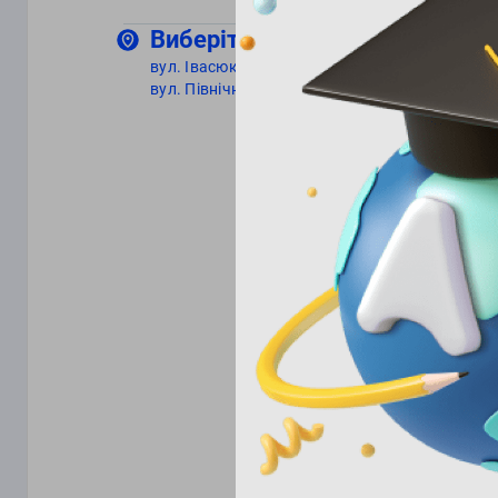
Виберіть вулицю
вул. Івасюка, 7
вул. Північний бульвар, 12/4