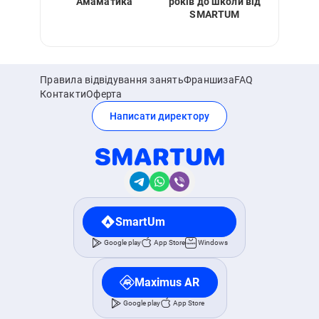
Амаматика
років до школи від
SMARTUM
Правила відвідування занять
Франшиза
FAQ
Контакти
Оферта
Написати директору
SmartUm
Google play
App Store
Windows
Maximus AR
Google play
App Store