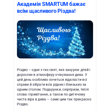
Академія SMARTUM бажає
всім щасливого Різдва!
Різдво – одне з тих свят, яке занурює дітей і
дорослих в атмосферу очікування дива. У
цей день особливо хочеться відкласти всі
справи й зібрати всіх рідних і близьких за
одним столом. Подарунки, сюрпризи, теплі
слова і привітання, а також по-дитячому
чиста віра в дива – саме цим так прекрасно
Різдво.