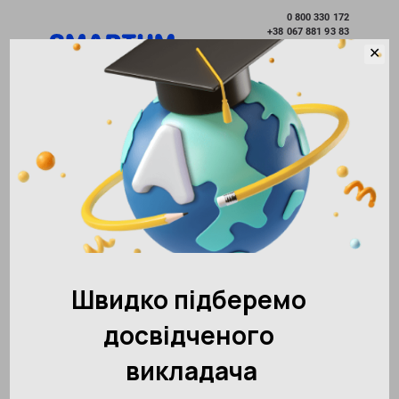
0 800 330 172
+38 067 881 93 83
+38 095 801 10 41
✕
Розвиток без меж
Вибрати місто
Академія розвитку інтелекту SMARTUM
Новини
Ми відкриваємося в Києві!
Повернутися до інших новин
152593
02.08.2017
Поділитися:
5
Ми відкриваємося в Києві!