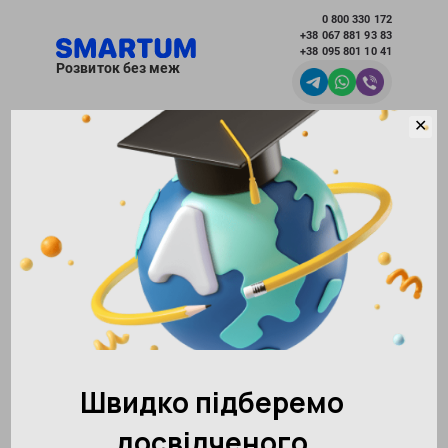
0 800 330 172
+38 067 881 93 83
+38 095 801 10 41
Розвиток без меж
✕
Вибрати місто
Академія розвитку інтелекту SMARTUM
Новини
Міністерство освіти і науки України схвалило
методику «Ментальна арифметика» від
SMARTUM
Повернутися до інших новин
147106
12.03.2018
Поділитися:
10