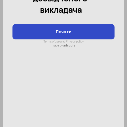
Міністерство освіти і науки
України схвалило методику
«Ментальна арифметика» від
SMARTUM
Державна наукова установа «Інститут
модернізації змісту освіти» при Міністерстві
освіти України провела експертизу і
схвалила навчальну програму з
позашкільного навчання гуманітарного
напряму «Юний математик» («Ментальна
арифметика»), під авторством розробника
Володимира Федяя. Експерти рекомендують
використовувати методику в позашкільних
навчальних закладах за умови схвалення
Інститутом психології ім. Г.С. Костюка.