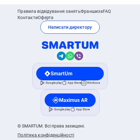
Правила відвідування занять
Франшиза
FAQ
Контакти
Оферта
Написати директору
SmartUm
Google play
App Store
Windows
Maximus AR
Google play
App Store
© SMARTUM. Всі права захищені.
Політика конфіденційності