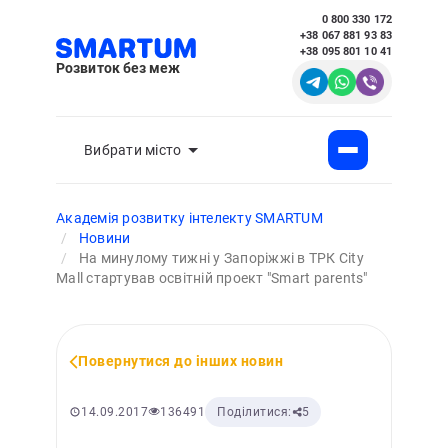
0 800 330 172
+38 067 881 93 83
+38 095 801 10 41
Розвиток без меж
Вибрати місто
Академія розвитку інтелекту SMARTUM
Новини
На минулому тижні у Запоріжжі в ТРК City
Мall стартував освітній проект "Smart parents"
Повернутися до інших новин
136491
14.09.2017
Поділитися:
5