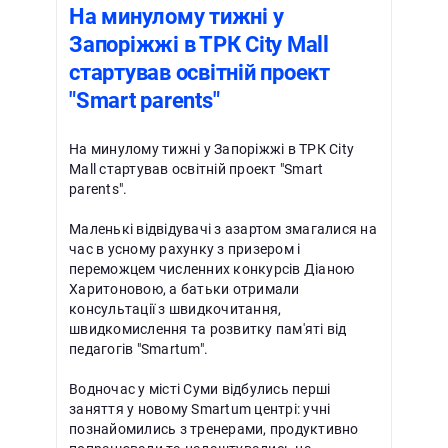
На минулому тижні у
Запоріжжі в ТРК City Мall
стартував освітній проект
"Smart parents"
На минулому тижні у Запоріжжі в ТРК City
Мall стартував освітній проект "Smart
parents".
Маленькі відвідувачі з азартом змагалися на
час в усному рахунку з призером і
переможцем численних конкурсів Діаною
Харитоновою, а батьки отримали
консультації з швидкочитання,
швидкомислення та розвитку пам'яті від
педагогів "Smartum".
Водночас у місті Суми відбулись перші
заняття у новому Smartum центрі: учні
познайомились з тренерами, продуктивно