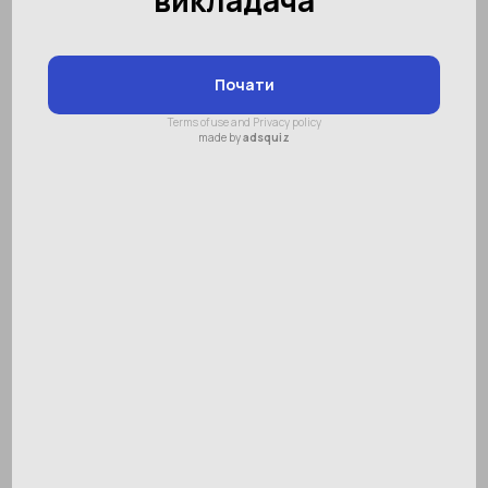
навчаємося!
24 лютого в місті Рівне всі діти від 4 до 16
років, що прийшли в «Леопарк», який
знаходиться в ТРЦ «Злата Плаза», могли
взяти участь в безкоштовному майстер-
класі по ментальній арифметиці.
Організатором заходу виступила «Академія
ментальної арифметики SMARTUM» міста
Рівне.
«Леопарк» - це дитячі майданчики, лабіринт
з бортами і сухим басейном та багато інших
розваг, але в цей день дітлахи вибрали
інтелектуальний розвиток під девізом
SMARTUM: «Не тільки розважаємося, але і
навчаємося!»