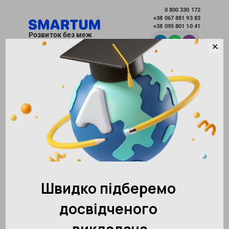
0 800 330 172
+38 067 881 93 83
+38 095 801 10 41
Розвиток без меж
✕
Вибрати місто
Академія розвитку інтелекту SMARTUM
Новини
Не тільки розважаємося, але і навчаємося!
Повернутися до інших новин
154662
26.02.2018
Поділитися:
3
Не тільки розважаємося, але і