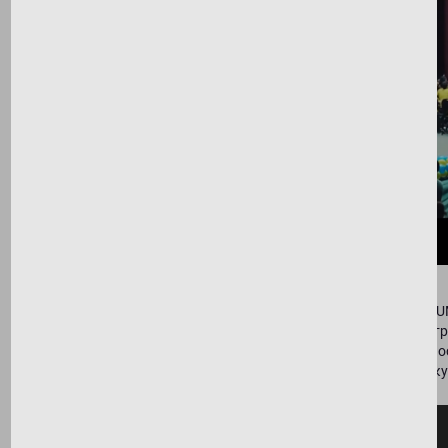
В рамках Олімпіади по ментальній арифметиці SMARTUM
кожному рівні: «Просто», «Друзі», «Брати» і «Анзан» от
від генерального спонсора турніру ARTEL mobile. Крім 
діти вдосталь повеселилися приймаючи участь в конкур