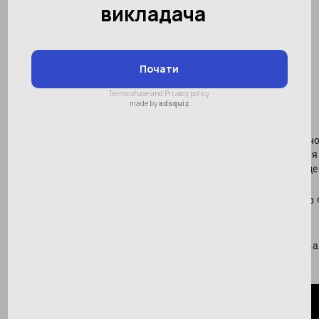
Дивіться офіційне відео
Першої національної
олімпіади з ментальної
арифметики SMARTUM в
Ташкенті
Значні події Першої національної олімпіади з ментал
Ташкенті дивіться в офіційному відео турніру. Змаганн
привітання учасників, шоу-програма, вікторини - все це
Автор методики «Ментальна арифметика» Володимир Ф
учасників, кількість яких перевищила 300 осіб.
Методика «Ментальна арифметика» від SMARTUM схвал
і науки України.