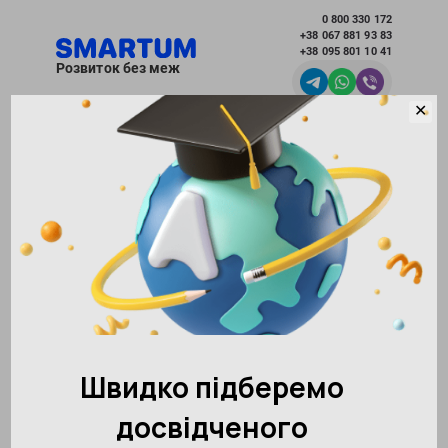
0 800 330 172
+38 067 881 93 83
+38 095 801 10 41
Розвиток без меж
✕
Вибрати місто
Академія розвитку інтелекту SMARTUM
Новини
Дивіться офіційне відео Першої національної
олімпіади з ментальної арифметики SMARTUM в
Ташкенті
Повернутися до інших новин
148545
05.04.2018
Поділитися:
4