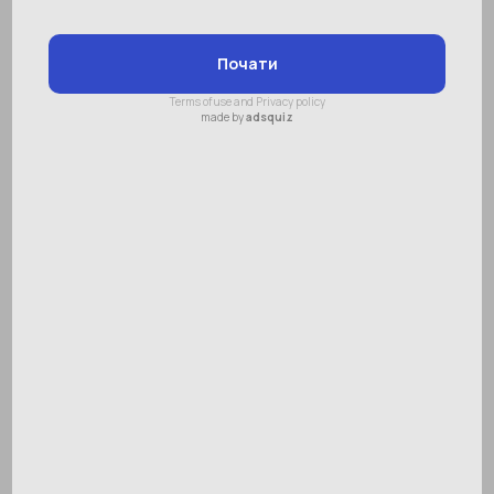
Діти - найбільше щастя в житті. Вони вчать
нас помічати прекрасне в деталях і
привносять радість в нашу сім'ю. Тому
важливо, що в світі є день, коли ми можемо
ще раз сказати малюкові, як ми його
любимо.
Зі Всесвітнім Днем дитини вас! Проведіть
сьогодні час зі своїми дітьми.