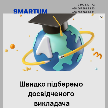
0 800 330 172
+38 067 881 93 83
+38 095 801 10 41
Розвиток без меж
✕
Вибрати місто
Академія розвитку інтелекту SMARTUM
Новини
Всесвітній День дитини
Повернутися до інших новин
160234
20.11.2018
Поділитися:
1
Всесвітній День дитини