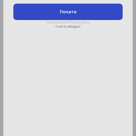
Ул. Юности, 3
Контактные данные
Адрес:
Ул. Юности, 3
Телефон:
+38 (067) 684-53-31