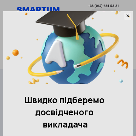
+38 (067) 684-53-31
✕
Развитие без границ
RU
Выбрать город
Академия развития интеллекта SMARTUM
Контакты
Чабаны
АКАДЕМИЯ SMARTUM Чабаны
Город
Чабаны
Записаться
Выберите улицу