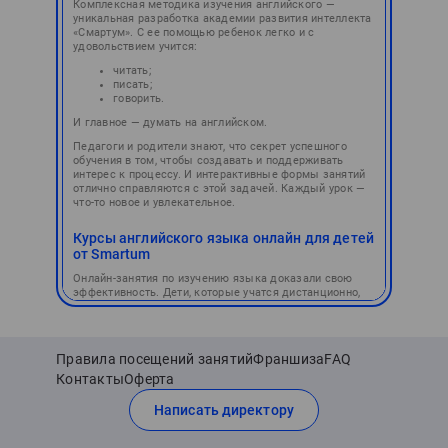
Комплексная методика изучения английского —
уникальная разработка академии развития интеллекта
«Смартум». С ее помощью ребенок легко и с
удовольствием учится:
читать;
писать;
говорить.
И главное — думать на английском.
Педагоги и родители знают, что секрет успешного
обучения в том, чтобы создавать и поддерживать
интерес к процессу. И интерактивные формы занятий
отлично справляются с этой задачей. Каждый урок —
что-то новое и увлекательное.
Курсы английского языка онлайн для детей
от Smartum
Онлайн-занятия по изучению языка доказали свою
эффективность. Дети, которые учатся дистанционно,
имеют уровень знаний не ниже, чем при очной форме.
Комплексные курсы английского от Smartum
включают в себя работу в четырех формах:
Правила посещений занятий
Франшиза
FAQ
Игровая.
Контакты
Оферта
Разговорная.
Использование современных технологий.
Написать директору
Онлайн-арена и турниры.
Уроки, которые хочется посещать: