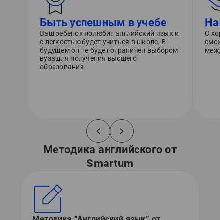
Быть успешным в учебе
На
Ваш ребенок полюбит английский язык и
С х
с легкостью будет учиться в школе. В
смож
будущем он не будет ограничен выбором
меж
вуза для получения высшего
образования
Методика английского от
Smartum
Методика “Английский язык” от