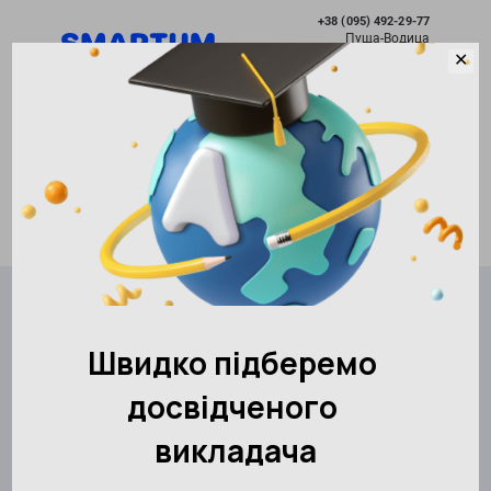
+38 (095) 492-29-77
Пуща-Водица
✕
Развитие без границ
RU
Выбрать город
Академия развития интеллекта SMARTUM
Контакты
Пуща-Водица
АКАДЕМИЯ SMARTUM Пуща-
Водица
Город
Пуща-Водица
Записаться