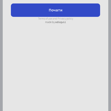
Выберите улицу
Образовательное пространство
«Smartum Пуща»
Контактные данные
Адрес:
Образовательное пространство
«Smartum Пуща»
Телефон:
+38 (095) 492-29-77