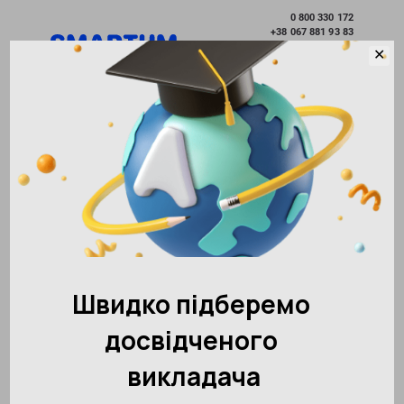
0 800 330 172
+38 067 881 93 83
+38 095 801 10 41
✕
Розвиток без меж
Вибрати місто
Академія розвитку інтелекту SMARTUM
Новини
Ми відкриваємося в Києві!
Повернутися до інших новин
146024
02.08.2017
Поділитися:
10
Ми відкриваємося в Києві!