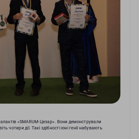
сі талантів «SMARUM-Цезар». Вони демонстрували
ть чотири дії. Такі здібності юні генії набувають