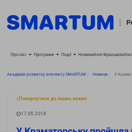
Р
Про нас
Програми
Події
Новини
Блог
Франшиза
Кон
Академія розвитку інтелекту SMARTUM
Новини
У Крама
Повернутися до інших новин
17.05.2018
У Краматорську пройшла 