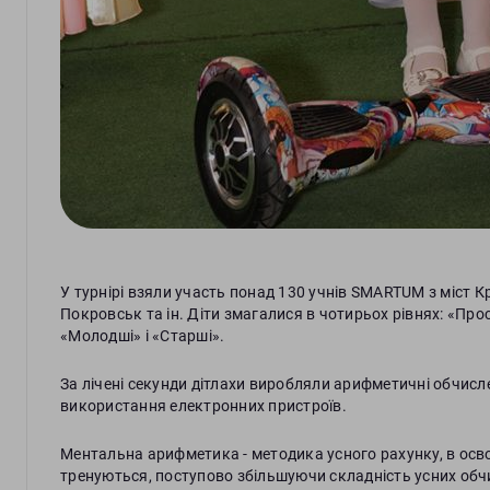
У турнірі взяли участь понад 130 учнів SMARTUM з міст К
Покровськ та ін. Діти змагалися в чотирьох рівнях: «Прос
«Молодші» і «Старші».
За лічені секунди дітлахи виробляли арифметичні обчис
використання електронних пристроїв.
Ментальна арифметика - методика усного рахунку, в осво
тренуються, поступово збільшуючи складність усних обч