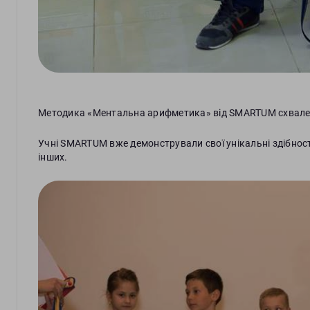
Методика «Ментальна арифметика» від SMARTUM схвалена
Учні SMARTUM вже демонстрували свої унікальні здібності
інших.