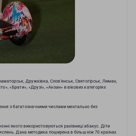
раматорськ, Дружківка, Слов'янськ, Святогірськ, Лиман,
то», «Брати», «Друзі», «Анзан» в вікових категоріях
лення з багатозначними числами ментально без
єнні якого використовуються рахівниці абакус. Діти
ислень. Дана методика поширена в більш ніж 70 країнах