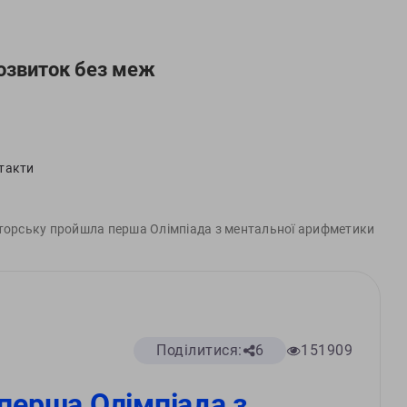
озвиток без меж
такти
торську пройшла перша Олімпіада з ментальної арифметики
Поділитися:
6
151909
перша Олімпіада з