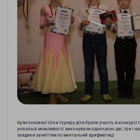
Крім основної сітки турніру діти брали участь в конкур
унікальні можливості: виконували одночасно дві, три і наві
завдяки заняттям по ментальній арифметиці.