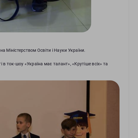
 Міністерством Освіти і Науки України.
 в ток-шоу «Україна має талант», «Крутіше всіх» та