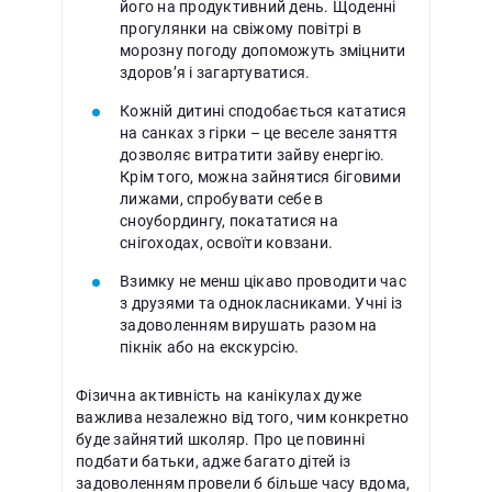
його на продуктивний день. Щоденні
прогулянки на свіжому повітрі в
морозну погоду допоможуть зміцнити
здоров’я і загартуватися.
Кожній дитині сподобається кататися
на санках з гірки – це веселе заняття
дозволяє витратити зайву енергію.
Крім того, можна зайнятися біговими
лижами, спробувати себе в
сноубордингу, покататися на
снігоходах, освоїти ковзани.
Взимку не менш цікаво проводити час
з друзями та однокласниками. Учні із
задоволенням вирушать разом на
пікнік або на екскурсію.
Фізична активність на канікулах дуже
важлива незалежно від того, чим конкретно
буде зайнятий школяр. Про це повинні
подбати батьки, адже багато дітей із
задоволенням провели б більше часу вдома,