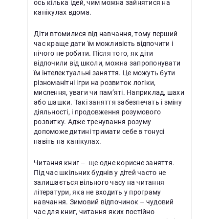
ось кілька ідей, чим можна зайнятися на
канікулах вдома.
Діти втомилися від навчання, тому перший
час краще дати їм можливість відпочити і
нічого не робити. Після того, як діти
відпочили від школи, можна запропонувати
їм інтелектуальні заняття. Це можуть бути
різноманітні ігри на розвиток логіки,
мислення, уваги чи пам’яті. Наприклад, шахи
або шашки. Такі заняття забезпечать і зміну
діяльності, і продовження розумового
розвитку. Адже тренування розуму
допоможе дитині тримати себе в тонусі
навіть на канікулах.
Читання книг – ще одне корисне заняття.
Під час шкільних буднів у дітей часто не
залишається вільного часу на читання
літератури, яка не входить у програму
навчання. Зимовий відпочинок – чудовий
час для книг, читання яких постійно