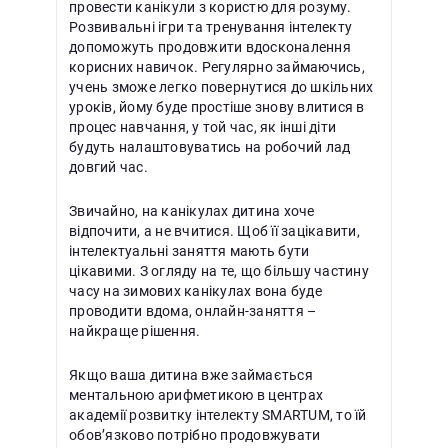
провести канікули з користю для розуму.
Розвивальні ігри та тренування інтелекту
допоможуть продовжити вдосконалення
корисних навичок. Регулярно займаючись,
учень зможе легко повернутися до шкільних
уроків, йому буде простіше знову влитися в
процес навчання, у той час, як інші діти
будуть налаштовуватись на робочий лад
довгий час.
Звичайно, на канікулах дитина хоче
відпочити, а не вчитися. Щоб її зацікавити,
інтелектуальні заняття мають бути
цікавими. З огляду на те, що більшу частину
часу на зимових канікулах вона буде
проводити вдома, онлайн-заняття –
найкраще рішення.
Якщо ваша дитина вже займається
ментальною арифметикою в центрах
академії розвитку інтелекту SMARTUM, то їй
обов’язково потрібно продовжувати