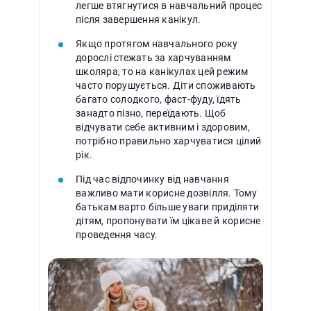
легше втягнутися в навчальний процес
після завершення канікул.
Якщо протягом навчального року
дорослі стежать за харчуванням
школяра, то на канікулах цей режим
часто порушується. Діти споживають
багато солодкого, фаст-фуду, їдять
занадто пізно, переїдають. Щоб
відчувати себе активним і здоровим,
потрібно правильно харчуватися цілий
рік.
Під час відпочинку від навчання
важливо мати корисне дозвілля. Тому
батькам варто більше уваги приділяти
дітям, пропонувати їм цікаве й корисне
проведення часу.