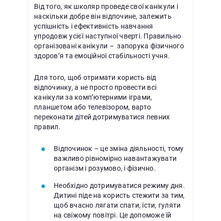
Від того, як школяр проведе свої канікули і
наскільки добре він відпочине, залежить
успішність і ефективність навчання
упродовж усієї наступної чверті. Правильно
організовані канікули – запорука фізичного
здоров’я та емоційної стабільності учня.
Для того, щоб отримати користь від
відпочинку, а не просто провести всі
канікули за комп’ютерними іграми,
планшетом або телевізором, варто
переконати дітей дотримуватися певних
правил.
Відпочинок – це зміна діяльності, тому
важливо рівномірно навантажувати
організм і розумово, і фізично.
Необхідно дотримуватися режиму дня.
Дитині піде на користь стежити за тим,
щоб вчасно лягати спати, їсти, гуляти
на свіжому повітрі. Це допоможе їй