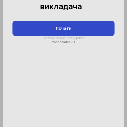
Виховання дітей
(85)
Безпека дітей
(4)
Здоров'я та догляд
(16)
Ментальна арифметика
(90)
Меморика
(10)
Ліберика
(19)
Хобі
(9)
Музеї та виставки
(3)
Відпочинок з дітьми
(10)
Зроби сам
(2)
Спорт
(13)
Ігри
(10)
Навчання читання
(21)
Підготовка до школи
(32)
Математика
(7)
Англійська мова
(30)
Логопеди
(21)
Штучний інтелект / AI
(8)