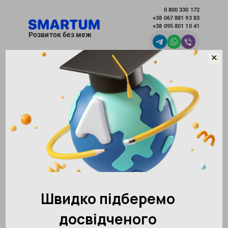
0 800 330 172
+38 067 881 93 83
+38 095 801 10 41
Розвиток без меж
✕
Вибрати місто
Академія розвитку інтелекту SMARTUM
Блог
Логопедія онлайн для дітей - корисні статті
для батьків
Логопедія онлайн для дітей -
корисні статті для батьків
Рубрики
Всі
(430)
Сім'я і відносини
(40)