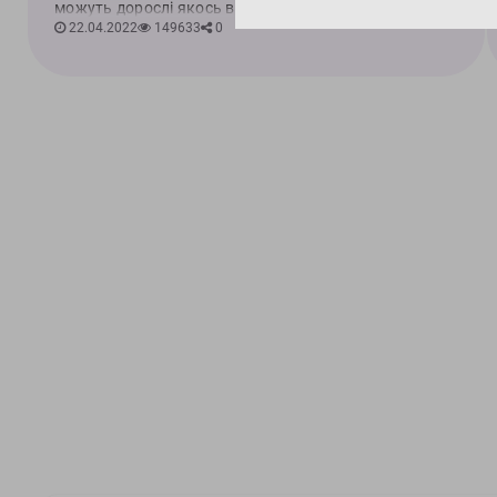
можуть дорослі якось вп...
22.04.2022
149633
0