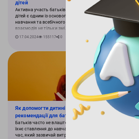
дітей
Активна участь батьків в освіті та вихованні своїх
дітей є одним із основоположних аспектів успішного
навчання та всебічного розвитку дитини. Така
взаємодія не тільки змі...
17.04.2024
155117
0
Як допомогти дитині добре вчитися? –
рекомендації для батьків школярів
Батьків часто не влаштовує успішність школярів та
їхнє ставлення до навчання: оцінки, рівень знань,
час, який зазвичай витрачається на заняття. Чи