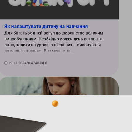
Як налаштувати дитину на навчання
Для багатьох дітей вступ до школи стає великим
випробуванням. Необхідно кожен день вставати
рано, ходити на уроки, а після них – виконувати
домашні завдання. Все менше ча...
19.11.2024
47483
0
Додаткові освітні програми для учнів