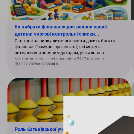
Як вибрати франшизу для району вашої
дитини: чергові контрольні списки...
Сьогодні на ринку дитячого освіти досить багато
франшиз. Гламурні презентації, які можуть
похвалитися значним доходом, унікальною
методологією та інформацією 24/7 щодня п...
19.12.2025
12383
0
Роль батьківської участі в освітньому процесі