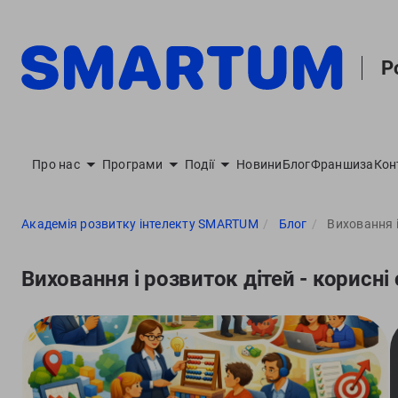
Р
Про нас
Програми
Події
Новини
Блог
Франшиза
Кон
Академія розвитку інтелекту SMARTUM
Блог
Виховання і
Виховання і розвиток дітей - корисні 