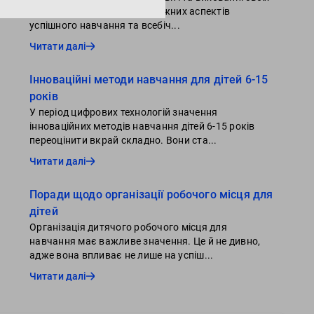
дітей є одним із основоположних аспектів
успішного навчання та всебіч...
Читати далі
Інноваційні методи навчання для дітей 6-15
років
У період цифрових технологій значення
інноваційних методів навчання дітей 6-15 років
переоцінити вкрай складно. Вони ста...
Читати далі
Поради щодо організації робочого місця для
дітей
Організація дитячого робочого місця для
навчання має важливе значення. Це й не дивно,
адже вона впливає не лише на успіш...
Читати далі