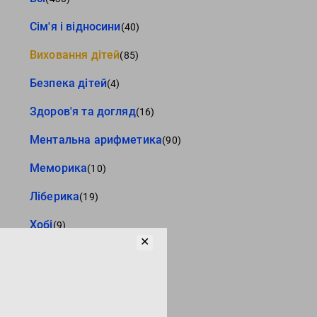
Сім'я і відносини
(40)
Виховання дітей
(85)
Безпека дітей
(4)
Здоров'я та догляд
(16)
Ментальна арифметика
(90)
Меморика
(10)
Ліберика
(19)
Хобі
(9)
✕
Музеї та виставки
(3)
Відпочинок з дітьми
(10)
Зроби сам
(2)