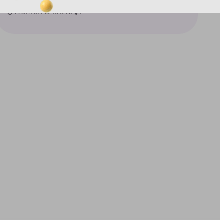
вигадує відмовки, щоб не виконуват...
11.02.2022
184273
1