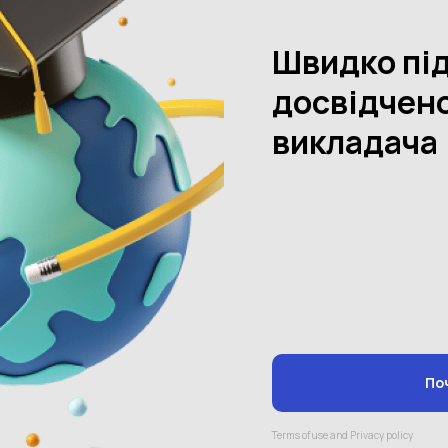
початкової школи – чи варто дитин...
Чи потрібно дітям додатково відвідувати
позашкільні навчальні заклади та гуртки, чи
шкільних уроків достатньо для розвитку навичок та
формування знань у дитини? Поговорим...
22.07.2022
148604
0
Дитина не виконує прохання батьків – у чому
причина та як із цим борот...
Ситуації, коли діти не виконують прохання та
доручення батьків, – не рідкість. Якщо дитина
відкладає все на потім або не робить вчасно,