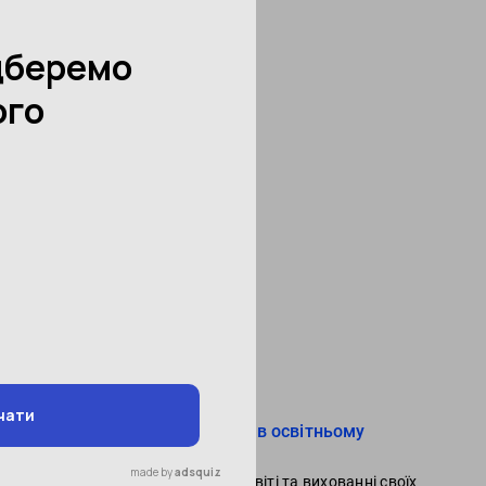
Спорт
(13)
Ігри
(10)
Навчання читання
(21)
Підготовка до школи
(32)
Математика
(7)
Англійська мова
(30)
Логопеди
(21)
Штучний інтелект / AI
(8)
Популярне в блозі
Роль батьківської участі в освітньому
процесі дітей
Активна участь батьків в освіті та вихованні своїх