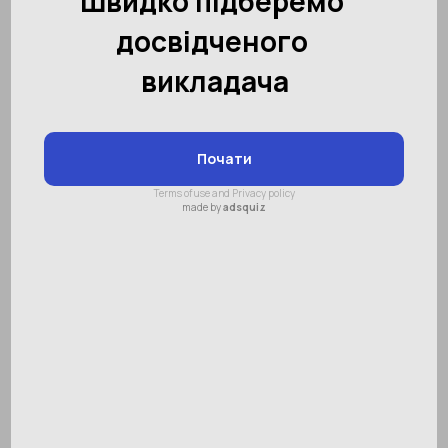
12332
19.12.2025
Поділитися:
0
Як вибрати франшизу для
району вашої дитини: чергові
контрольні списки для
партнерів-початківців
Сьогодні на ринку укдетської освіти досить
багато франшиз. Гарні презентації, обіцянки
швидкого доходу, «унікальні методики» та
підтримка 24/7 зустрічаються майже в
кожній пропозиції. Але на практиці
франшиза або стає робочим бізнесом, або
перетворюється на дорогий досвід із купою
розчарувань.
Проблема не в ніші — вона стійка. Проблема
у виборі. Нижче – чесний чек-лист, який
допомагає відрізнити дійсно сильну
франшизу від гарної обгортки. І по ходу