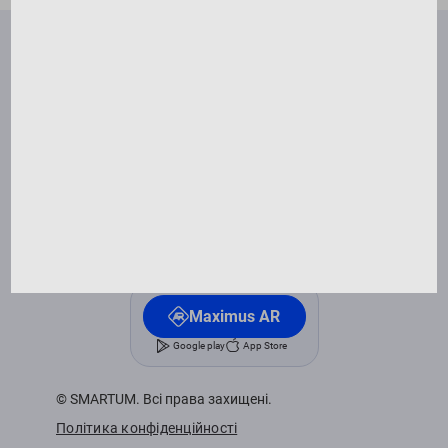
Правила відвідування занять
Франшиза
FAQ
Контакти
Оферта
Написати директору
SmartUm
Google play
App Store
Windows
Maximus AR
Google play
App Store
© SMARTUM. Всі права захищені.
Політика конфіденційності