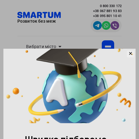
0 800 330 172
+38 067 881 93 83
+38 095 801 10 41
Розвиток без меж
Вибрати місто
✕
Академія розвитку інтелекту SMARTUM
Блог
Виховання і розвиток дітей - корисні статті
для батьків
Як вибрати франшизу для району вашої
дитини: чергові контрольні списки для
партнерів-початківців
Повернутися в блог