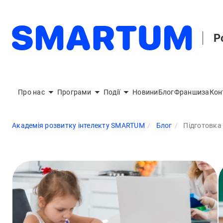
Р
Про нас
Програми
Події
Новини
Блог
Франшиза
Кон
Академія розвитку інтелекту SMARTUM
Блог
Підготовка