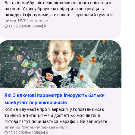
Батьків майбутніх першокласників легко впізнати в
натовпі. У них у браузерах відкрито по тридцять
вкладок із форумами, а в голові — суцільний туман із
вимог НУШ, порад до...
11.02.2026
8360
0
Які 3 ключові параметри ігнорують батьки
майбутніх першокласників
Коли ви думаєте про 1 вересня, у голові виникає
тривожне питання — чи достатньо моя дитина
готова? І тут починається марафон. Ви записуєте
дітей на "супер-пупер-мега-підг...
02.12.2025
10583
0