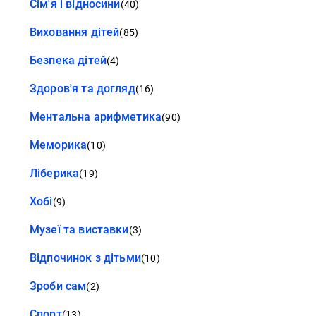
Сім'я і відносини
(40)
Виховання дітей
(85)
Безпека дітей
(4)
Здоров'я та догляд
(16)
Ментальна арифметика
(90)
Меморика
(10)
Ліберика
(19)
Хобі
(9)
Музеї та виставки
(3)
Відпочинок з дітьми
(10)
Зроби сам
(2)
Спорт
(13)