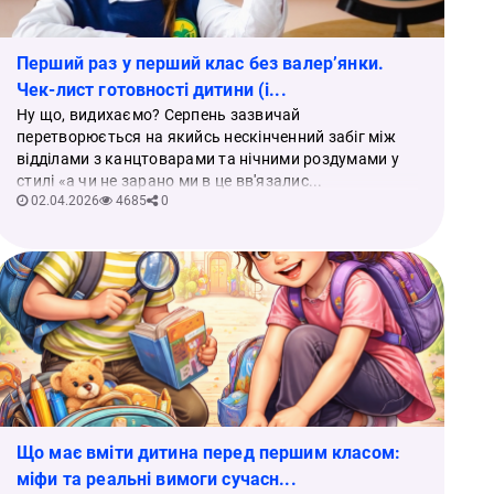
Перший раз у перший клас без валер’янки.
Чек-лист готовності дитини (і...
Ну що, видихаємо? Серпень зазвичай
перетворюється на якийсь нескінченний забіг між
відділами з канцтоварами та нічними роздумами у
стилі «а чи не зарано ми в це вв'язалис...
02.04.2026
4685
0
Що має вміти дитина перед першим класом:
міфи та реальні вимоги сучасн...