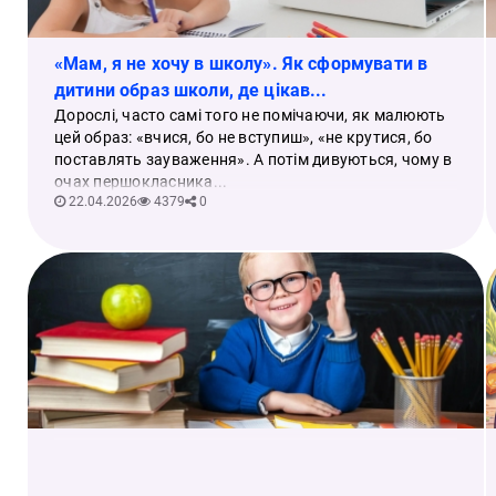
«Мам, я не хочу в школу». Як сформувати в
дитини образ школи, де цікав...
Дорослі, часто самі того не помічаючи, як малюють
цей образ: «вчися, бо не вступиш», «не крутися, бо
поставлять зауваження». А потім дивуються, чому в
очах першокласника...
22.04.2026
4379
0