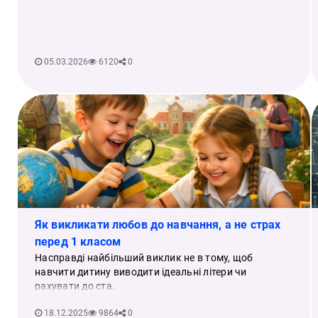
05.03.2026
6120
0
Як викликати любов до навчання, а не страх
перед 1 класом
Насправді найбільший виклик не в тому, щоб
навчити дитину виводити ідеальні літери чи
рахувати до ста.
18.12.2025
9864
0