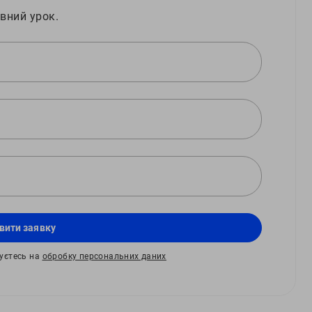
вний урок.
вити заявку
жуєтесь на
обробку персональних даних