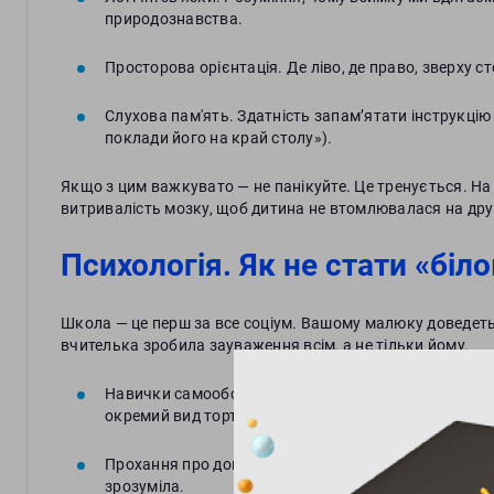
природознавства.
Просторова орієнтація. Де ліво, де право, зверху с
Слухова пам'ять. Здатність запам’ятати інструкцію 
поклади його на край столу»).
Якщо з цим важкувато — не панікуйте. Це тренується. Н
витривалість мозку, щоб дитина не втомлювалася на дру
Психологія. Як не стати «бі
Школа — це перш за все соціум. Вашому малюку доведетьс
вчителька зробила зауваження всім, а не тільки йому.
Навички самообслуговування. Вміння швидко перев
окремий вид тортур).
Прохання про допомогу. Дитина не має боятися підн
зрозуміла.