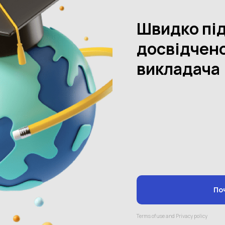
грах — це нормально.
нати вже зараз, а не 31 серпня.
ьше енергії залишається на навчання. Допоможіть малюку
 «дорослого» спокою
. Якщо ви бігаєте по хаті з криками «ми нічого не
дій.
удуть кривими. Це закон природи.
ласну швидкість адаптації.
 перший тиждень вересня. Вам теж потрібна розрядка.
 вже читає Кафку» — це шлях у нікуди. Ваш малюк унікальний.