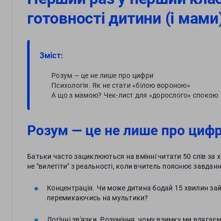
готовності дитини (і мами
Зміст:
Розум — це не лише про цифри
Психологія. Як не стати «білою вороною»
А що з мамою? Чек-лист для «дорослого» спокою
Розум — це не лише про циф
Батьки часто зациклюються на вмінні читати 50 слів за х
не "вилетіти" з реальності, коли вчитель пояснює завданн
Концентрація. Чи може дитина бодай 15 хвилин за
перемикаючись на мультики?
Логічні зв'язки. Розуміння, чому взимку ми вдягаєм