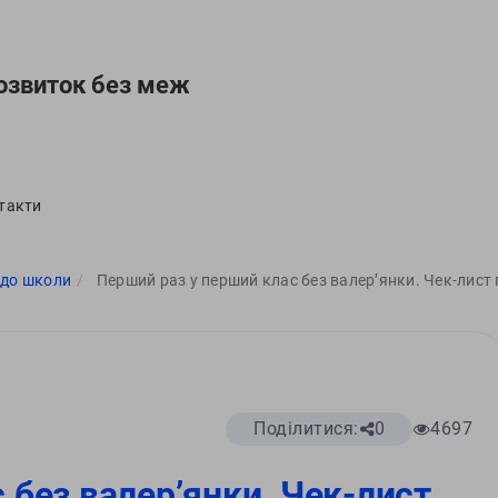
озвиток без меж
такти
 до школи
Перший раз у перший клас без валер’янки. Чек-лист 
Поділитися:
0
4697
 без валер’янки. Чек-лист