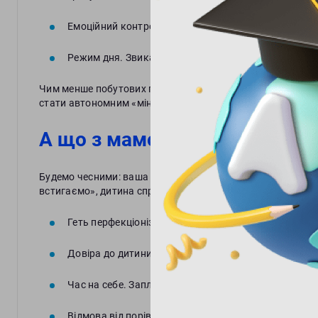
Емоційний контроль. Розуміння, що програвати в і
Режим дня. Звикання до ранніх підйомів краще почи
Чим менше побутових проблем у дитини в школі, тим біл
стати автономним «міні-дорослим».
А що з мамою? Чек-лист для
Будемо чесними: ваша тривога передається дитині миттєво
встигаємо», дитина сприйматиме школу як зону бойових 
Геть перфекціонізм. Перші закарлючки в зошитах б
Довіра до дитини. Дайте їй право на помилку і на в
Час на себе. Заплануйте щось приємне для себе на
Відмова від порівнянь. «А ось син маминої подруги