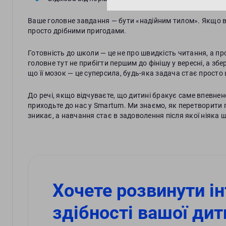
Ваше головне завдання — бути «надійним тилом». Якщо в
просто дрібними пригодами.
Готовність до школи — це не про швидкість читання, а про
головне тут не прибігти першим до фінішу у вересні, а зб
що її мозок — це суперсила, будь-яка задача стає просто
До речі, якщо відчуваєте, що дитині бракує саме впевнен
приходьте до нас у Smartum. Ми знаємо, як перетворити п
зникає, а навчання стає в задоволення після якої ніяка 
Хочете розвинути ін
здібності вашої дит