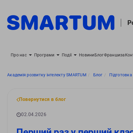
Р
Про нас
Програми
Події
Новини
Блог
Франшиза
Кон
Академія розвитку інтелекту SMARTUM
Блог
Підготовка
Повернутися в блог
02.04.2026
Перший раз у перший клас