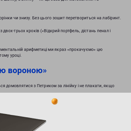
торінки чи знизу. Без цього зошит перетвориться на лабіринт.
з двох-трьох кроків («Відкрий портфель, дістань пенал і
а ментальній арифметиці ми якраз «прокачуємо» цю
гому уроці.
лою вороною»
я домовлятися з Петриком за лінійку і не плакати, якщо
дягнутися на фізкультуру (блискавки та шнурки — це
яти руку і сказати, що їй треба в туалет або вона щось не