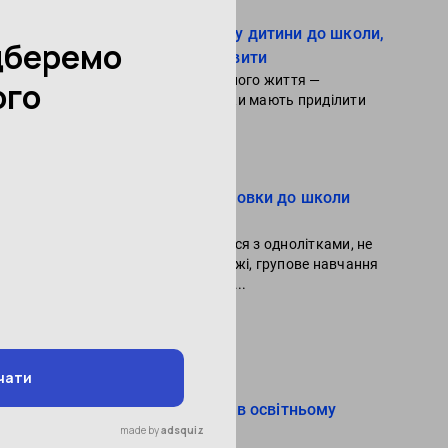
Запитання про підготовку дитини до школи,
які ви соромилися поставити
Підготовка малечі до шкільного життя —
важливий етап, якому батьки мають приділити
багато часу та зусиль.
Читати далі
Переваги групової підготовки до школи
онлайн
Крім можливості спілкуватися з однолітками, не
зважаючи на географічні межі, групове навчання
онлайн дозволяє дітям обмі...
Читати далі
Популярне в блозі
Роль батьківської участі в освітньому
процесі дітей