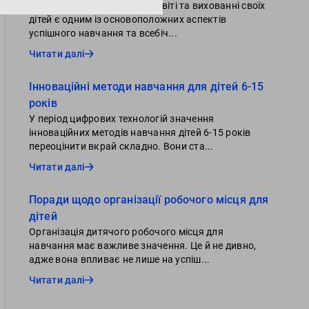
Активна участь батьків в освіті та вихованні своїх
дітей є одним із основоположних аспектів
успішного навчання та всебіч...
Читати далі
Інноваційні методи навчання для дітей 6-15
років
У період цифрових технологій значення
інноваційних методів навчання дітей 6-15 років
переоцінити вкрай складно. Вони ста...
Читати далі
Поради щодо організації робочого місця для
дітей
Організація дитячого робочого місця для
навчання має важливе значення. Це й не дивно,
адже вона впливає не лише на успіш...
Читати далі