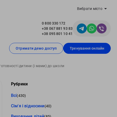
Вибрати місто
0 800 330 172
+38 067 881 93 83
+38 095 801 10 41
Отримати демо доступ
Тренування онлайн
готовності дитини (і мами) до школи
Рубрики
Всі
(430)
Сім'я і відносини
(40)
Виховання дітей
(85)