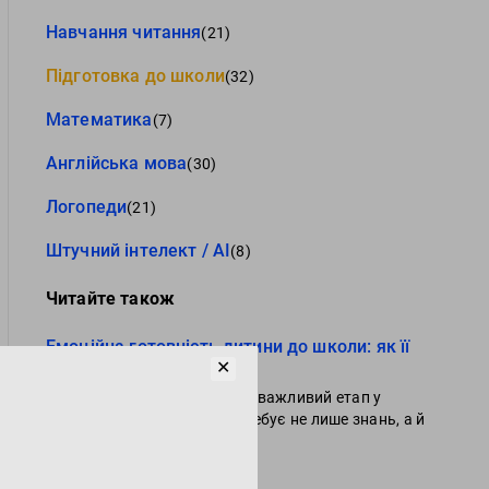
Навчання читання
(21)
Підготовка до школи
(32)
Математика
(7)
Англійська мова
(30)
Логопеди
(21)
Штучний інтелект / AI
(8)
Читайте також
Емоційна готовність дитини до школи: як її
✕
сформувати
Початок шкільного життя – важливий етап у
розвитку дитини, який потребує не лише знань, а й
емоційної готовності
Читати далі