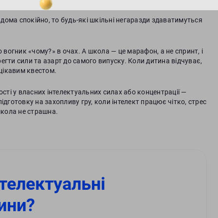
дома спокійно, то будь-які шкільні негаразди здаватимуться
 вогник «чому?» в очах. А школа — це марафон, а не спринт, і
ерегти сили та азарт до самого випуску. Коли дитина відчуває,
 цікавим квестом.
ості у власних інтелектуальних силах або концентрації —
ідготовку на захопливу гру, коли інтелект працює чітко, стрес
школа не страшна.
телектуальні
ини?