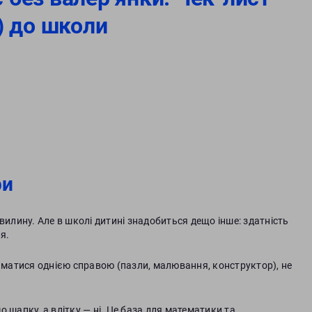
) до школи
ри
вилину. Але в школі дитині знадобиться дещо інше: здатність
я.
йматися однією справою (пазли, малювання, конструктор), не
о шапку, а влітку — ні. Це база для математики та