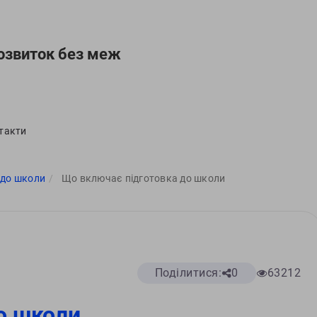
озвиток без меж
такти
 до школи
Що включає підготовка до школи
Поділитися:
0
63212
о школи