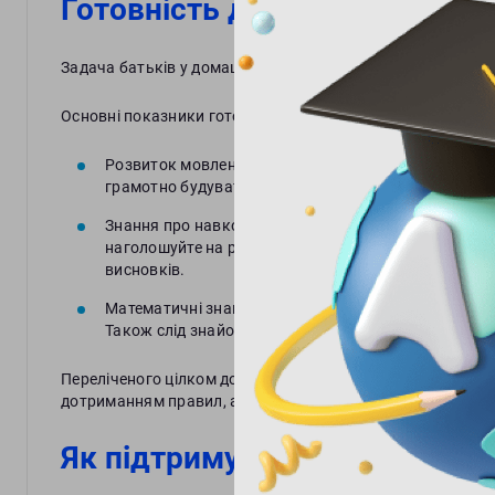
Готовність дитини до школи
Задача батьків у домашній
підготовці до школи
– сприяти
Основні показники готовності до школи:
Розвиток мовлення. Це включає як постановку звукі
грамотно будувати розповідь. Мова повинна бути п
Знання про навколишній світ. Спілкуйтеся з дитино
наголошуйте на різниці та спільних характеристика
висновків.
Математичні знання. Достатньо, щоб дошколярик зн
Також слід знайомити малечу з поняттями, ваги, роз
Переліченого цілком достатньо для успішної підготовки 
дотриманням правил, але без примусу та покарань.
Як підтримувати бажання до