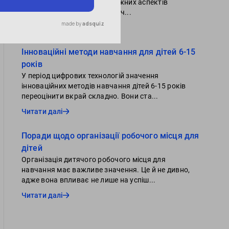
дітей є одним із основоположних аспектів
успішного навчання та всебіч...
Читати далі
Інноваційні методи навчання для дітей 6-15
років
У період цифрових технологій значення
інноваційних методів навчання дітей 6-15 років
переоцінити вкрай складно. Вони ста...
Читати далі
Поради щодо організації робочого місця для
дітей
Організація дитячого робочого місця для
навчання має важливе значення. Це й не дивно,
адже вона впливає не лише на успіш...
Читати далі