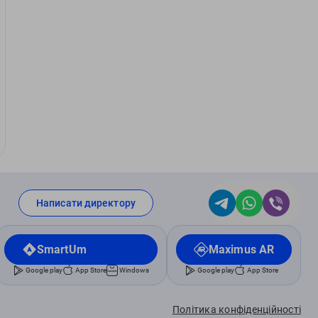
Написати директору
SmartUm
Maximus AR
Google play
App Store
Windows
Google play
App Store
Політика конфіденційності