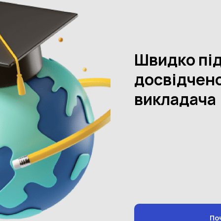
 розвитку навичок та умінь, які знадобляться учням у школі.
в, так і уміння дитини підтримувати розмову на різні теми,
ослідовною, зв’язною.
ю постійно, розказуйте про різні предмети та явища,
х. Згодом залучайте маля до самостійного аналізу та
ав рахунок та прості математичні операції в межах 10.
міру, форми, а також орієнтування в часі.
до школи, головне, щоб заняття були регулярними, з
 навчання