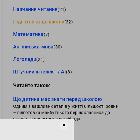
Навчання читання
(21)
Підготовка до школи
(32)
Математика
(7)
Англійська мова
(30)
Логопеди
(21)
Штучний інтелект / AI
(8)
Читайте також
Що дитина має знати перед школою
Одним з важливих етапів у житті більшості родин
– підготовка майбутнього першокласника до
школи та допомога у легкій ада...
✕
Читати далі