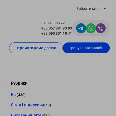
Вибрати місто
0 800 330 172
+38 067 881 93 83
+38 095 801 10 41
Отримати демо доступ
Тренування онлайн
Рубрики
Всі
(430)
Сім'я і відносини
(40)
Виховання дітей
(85)