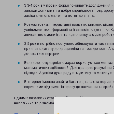
З 3-4 років у ігровій формі починайте дослідження 
завжди допитливі та добре сприймають нову, зроз
зацікавленість малечі та потяг до знань.
Розмальовки, інтерактивні плакати, книжки, цікаві
усвідомленню інформації та її запам’ятовуванню. 
звикав, що є зони ігри та відпочинку, а є для роботи
З 5 років потрібно поступово збільшувати час занят
привчить дитину до дисципліни та посидючості. А т
дочекатися перерви.
Великою популярністю зараз користується менталь
математичних здібностей. Для кращого розуміння 
підходи. А успіхи дуже радують дитину та мотивую
В інтернеті можна знайти багато цікавих та корисни
сприятиме підтримці інтересу до навчання та зроби
Одним з важливих етапів, який стане фінальним у загальн
наплічника та різноманітних канцтоварів.