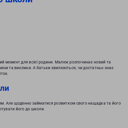
вий момент для всієї родини. Малюк розпочинає новий та
зміни та виклики. А батьки хвилюються, чи достатньо знає
іток.
оли
вим. Але щоденно займатися розвитком свого нащадка та його
отувати його до школи.