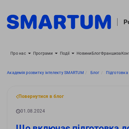
Р
Про нас
Програми
Події
Новини
Блог
Франшиза
Кон
Академія розвитку інтелекту SMARTUM
Блог
Підготовка
Повернутися в блог
01.08.2024
Що включає підготовка д