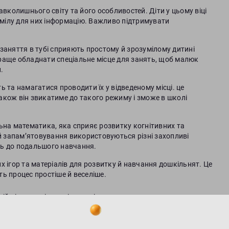
навколишнього світу та його особливостей. Діти у цьому віці
умілу для них інформацію. Важливо підтримувати
 заняття в тубі сприяють простому й зрозумілому дитині
Краще обладнати спеціальне місце для занять, щоб малюк
.
ь та намагатися проводити їх у відведеному місці. це
акож він звикатиме до такого режиму і зможе в школі
на математика, яка сприяє розвитку когнітивних та
й запам’ятовування використовуються різні захопливі
ть до подальшого навчання.
х ігор та матеріалів для розвитку й навчання дошкільнят. Це
ть процес простіше й веселіше.
ій підготовці, є купівля шкільного приладдя, одягу, яскравого