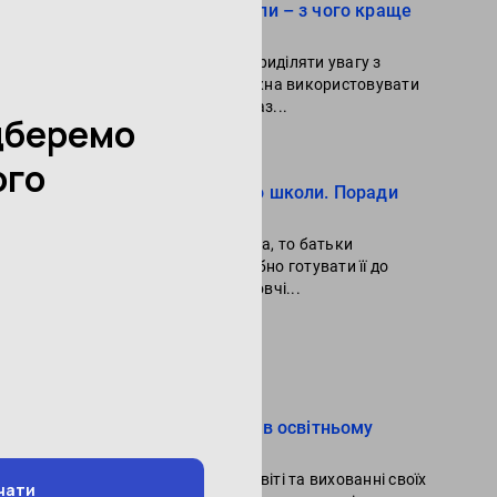
Підготовка дітей до школи – з чого краще
починати?
Розвитку дитини потрібно приділяти увагу з
ранніх років, і для цього можна використовувати
розвивальні ігри, читання каз...
Читати далі
Як підготувати дитину до школи. Поради
батькам
Якщо в сім’ї підростає дитина, то батьки
хвилюються, коли і як потрібно готувати її до
школи, записати її на підготовчі...
Читати далі
Популярне в блозі
Роль батьківської участі в освітньому
процесі дітей
Активна участь батьків в освіті та вихованні своїх