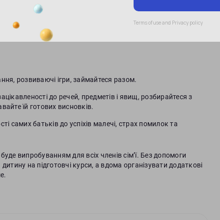
 важливо, щоб малеча не втрачала бажання вчитися та
ання, розвиваючі ігри, займайтеся разом.
ацікавленості до речей, предметів і явищ, розбирайтеся з
вайте їй готових висновків.
сті самих батьків до успіхів малечі, страх помилок та
буде випробуванням для всіх членів сім’ї. Без допомоги
дитину на підготовчі курси, а вдома організувати додаткові
е.