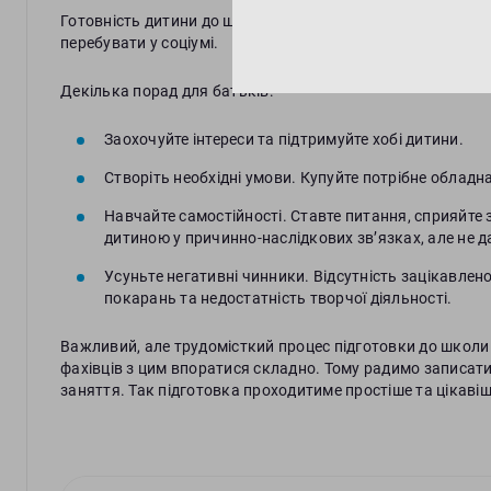
Готовність дитини до школи – це половина справи. Дуже
перебувати у соціумі.
Декілька порад для батьків:
Заохочуйте інтереси та підтримуйте хобі дитини.
Створіть необхідні умови. Купуйте потрібне обладн
Навчайте самостійності. Ставте питання, сприяйте з
дитиною у причинно-наслідкових зв’язках, але не да
Усуньте негативні чинники. Відсутність зацікавлено
покарань та недостатність творчої діяльності.
Важливий, але трудомісткий процес підготовки до школи 
фахівців з цим впоратися складно. Тому радимо записати 
заняття. Так підготовка проходитиме простіше та цікавіш