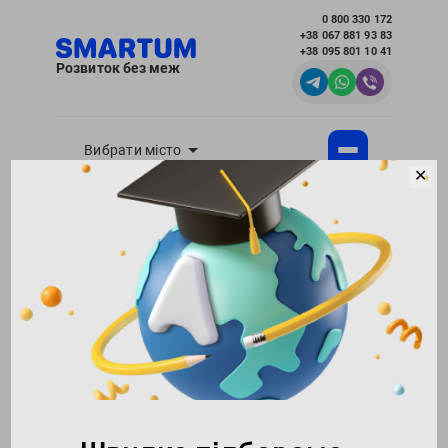
0 800 330 172
+38 067 881 93 83
+38 095 801 10 41
Розвиток без меж
Вибрати місто
✕
Академія розвитку інтелекту SMARTUM
Блог
Підготовка до школи
Запитання про підготовку дитини до школи,
які ви соромилися поставити
Повернутися в блог
28138
22.05.2025
Поділитися:
0