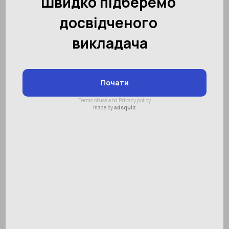
Запитання про підготовку
дитини до школи, які ви
соромилися поставити
Зміст:
Як привчити дитину до
посидючості?
Як пояснити дитині, чому треба 5
днів на тиждень ходити до школи?
Чи треба привчати дитину писати
та малювати правою рукою, якщо
в дошкільному віці в неї не
визначилася домінантна рука чи
дитина є шульгою?
Як вдома, без звернення до
нейропсихолога сформувати в
дитини свідому поведінку, якщо
вона говірлива та гіперактивна?