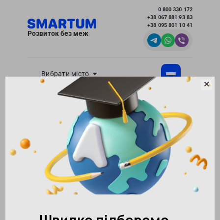
0 800 330 172
+38 067 881 93 83
+38 095 801 10 41
Розвиток без меж
Вибрати місто
✕
Академія розвитку інтелекту SMARTUM
Блог
Сім'я і відносини - корисні статті для батьків
Зміцнюємо зв'язок з підлітком
Повернутися в блог
164362
26.11.2018
Поділитися:
0
Зміцнюємо зв'язок з