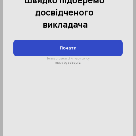
підлітком
Зміст:
Особливості підліткового віку
Як батькам спілкуватися з
підлітками
Виховання дітей - складна і трудомістка
справа. Але виховання підлітків - це ще
більш важке завдання. Рідко цей період
проходить без скандалів і сварок. Батьки
часто запитують себе, а як спілкуватися з
підлітком. Адже він уже не маленька дитина,
а цілком сформована особистість, яка має
свою думку і вимагає особистого простору.
Спілкуватися з хлопчиком-підлітком
анітрохи не складніше, ніж спілкуватися з