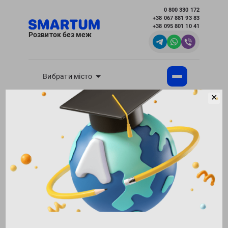
0 800 330 172
+38 067 881 93 83
+38 095 801 10 41
Розвиток без меж
Вибрати місто
✕
Академія розвитку інтелекту SMARTUM
Блог
Математика
Як правильно вибрати курси з математики
для школярів
Повернутися в блог
130285
11.09.2021
Поділитися:
0