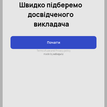
Як правильно вибрати курси з
математики для школярів
Зміст:
Як вивчити шкільний курс
математики самостійно
Як зрозуміти, з чого починати
навчання
Математичний клас чи звичайна
школа?
Які методики навчання
математики будуть ефективними
Математика – це один з найважливіших
шкільних предметів, і вивчати її діти
починають з нуля вже в 1 класі. Проте не
всім учням легко дається ця дисципліна, і
тоді уроків у школі й виконання домашніх