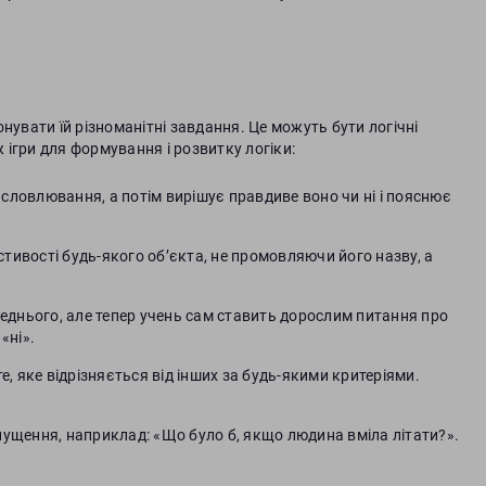
нувати їй різноманітні завдання. Це можуть бути логічні
ж ігри для формування і розвитку логіки:
словлювання, а потім вирішує правдиве воно чи ні і пояснює
тивості будь-якого об’єкта, не промовляючи його назву, а
ереднього, але тепер учень сам ставить дорослим питання про
«ні».
е, яке відрізняється від інших за будь-якими критеріями.
пущення, наприклад: «Що було б, якщо людина вміла літати?».