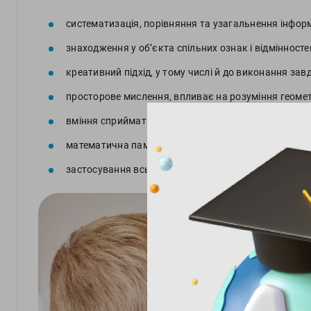
систематизація, порівняння та узагальнення інформ
знаходження у об’єкта спільних ознак і відмінносте
креативний підхід, у тому числі й до виконання зав
просторове мислення, впливає на розуміння геометр
вміння сприймати матеріал і цілісно, і детально;
математична пам’ять;
застосування всього спектру знань і умінь у будь-я