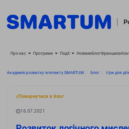
Р
Про нас
Програми
Події
Новини
Блог
Франшиза
Кон
Академія розвитку інтелекту SMARTUM
Блог
Ігри для діт
Повернутися в блог
16.07.2021
Розвиток логічного мисле