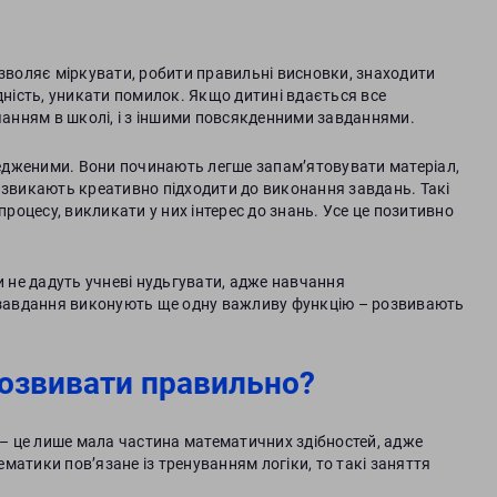
озволяє міркувати, робити правильні висновки, знаходити
дність, уникати помилок. Якщо дитині вдається все
вчанням в школі, і з іншими повсякденними завданнями.
ередженими. Вони починають легше запам’ятовувати матеріал,
 звикають креативно підходити до виконання завдань. Такі
процесу, викликати у них інтерес до знань. Усе це позитивно
и не дадуть учневі нудьгувати, адже навчання
і завдання виконують ще одну важливу функцію – розвивають
розвивати правильно?
я – це лише мала частина математичних здібностей, адже
матики пов’язане із тренуванням логіки, то такі заняття