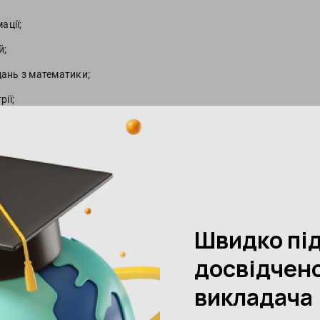
ації;
й;
дань з математики;
ії;
ких ситуаціях.