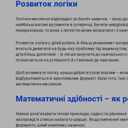
Розвиток логіки
Логічне мислення відповідає за безліч навичок – воно д
найбільш вагомі аргументи в суперечці, бачити невідпові
перераховане, то вона з легкістю може впоратися і з на
Розвиток логіки у дітей робить їх більш уважними і зос
вчаться дивитися на будь-яку проблему під іншим кутом,
діти більш допитливі – їх легше залучити до навчального 
позначається на успішності й ставленні до навчання.
Щоб розвинути логіку, краще дібрати ігрові вправи – вон
відбуватиметься в захопливому форматі. Крім того, так
математичне мислення.
Математичні здібності – як 
Уміння розв’язувати типові приклади, задачі та рівнянн
насправді їх список набагато ширше. Якщо вивчення мате
формують цілий комплекс навичок: