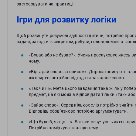
застосовувати на практиці.
Ігри для розвитку логіки
Щоб розвинути розумові здібності дитини, потрібно пропо
задачі, загадки із секретом, ребуси, головоломки, а тако
«Буває або не буває?». Учень прослуховує якесь ви
чому.
«Відгадай слово за описом». Дорослі описують влас
школяреві потрібно відгадати загадане слово.
«Так чи ні». Мета цього завдання така ж, як у поп
предмет, на які можна відповідати тільки «так» або 
«Зайве слово». Серед кількох слів потрібно знайти т
Відповідь обов’язково потрібно аргументувати.
«Що було б, якщо ...». Батьки озвучують якесь при
Потрібно поміркувати на цю тему.