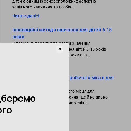
дітей є одним із основоположних аспектів
успішного навчання та всебіч...
Читати далі
Інноваційні методи навчання для дітей 6-15
років
У період цифрових технологій значення
✕
інноваційних методів навчання дітей 6-15 років
переоцінити вкрай складно. Вони ста...
Читати далі
Поради щодо організації робочого місця для
дітей
Організація дитячого робочого місця для
навчання має важливе значення. Це й не дивно,
адже вона впливає не лише на успіш...
Читати далі