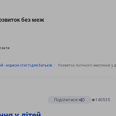
озвиток без меж
такти
ей - корисні статті для батьків
Розвиток логічного мислення у д
Поділитися:
0
140535
ння у дітей