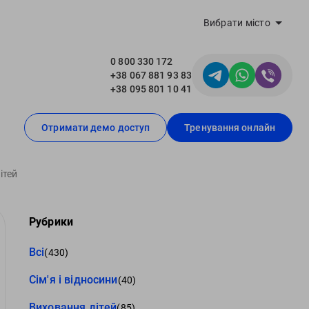
Вибрати місто
0 800 330 172
+38 067 881 93 83
+38 095 801 10 41
Отримати демо доступ
Тренування онлайн
ітей
Рубрики
Всі
(430)
Сім'я і відносини
(40)
Виховання дітей
(85)