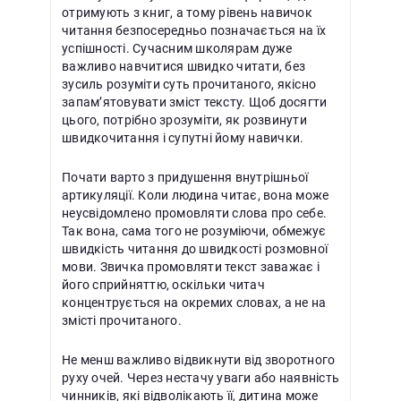
отримують з книг, а тому рівень навичок
читання безпосередньо позначається на їх
успішності. Сучасним школярам дуже
важливо навчитися швидко читати, без
зусиль розуміти суть прочитаного, якісно
запам’ятовувати зміст тексту. Щоб досягти
цього, потрібно зрозуміти, як розвинути
швидкочитання і супутні йому навички.
Почати варто з придушення внутрішньої
артикуляції. Коли людина читає, вона може
неусвідомлено промовляти слова про себе.
Так вона, сама того не розуміючи, обмежує
швидкість читання до швидкості розмовної
мови. Звичка промовляти текст заважає і
його сприйняттю, оскільки читач
концентрується на окремих словах, а не на
змісті прочитаного.
Не менш важливо відвикнути від зворотного
руху очей. Через нестачу уваги або наявність
чинників, які відволікають її, дитина може