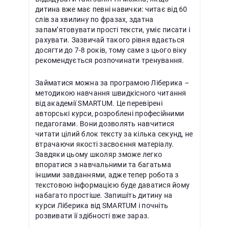
дитина вже має певні навички: читає від 60
слів за хвилину по фразах, здатна
запам’ятовувати прості тексти, уміє писати і
рахувати. Зазвичай такого рівня вдається
досягти до 7-8 років, тому саме з цього віку
рекомендується розпочинати тренування.
Займатися можна за програмою Ліберика –
методикою навчання швидкісного читання
від академії SMARTUM. Це перевірені
авторські курси, розроблені професійними
педагогами. Вони дозволять навчитися
читати цілий блок тексту за кілька секунд, не
втрачаючи якості засвоєння матеріалу.
Завдяки цьому школяр зможе легко
впоратися з навчальними та багатьма
іншими завданнями, адже тепер робота з
текстовою інформацією буде даватися йому
набагато простіше. Запишіть дитину на
курси Ліберика від SMARTUM і почніть
розвивати її здібності вже зараз.