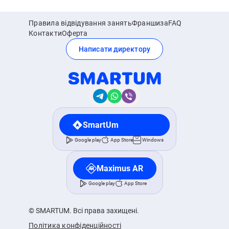
Правила відвідування занять
Франшиза
FAQ
Контакти
Оферта
Написати директору
SmartUm
Google play
App Store
Windows
Maximus AR
Google play
App Store
© SMARTUM. Всі права захищені.
Політика конфіденційності