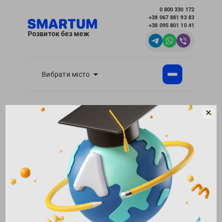
0 800 330 172
+38 067 881 93 83
+38 095 801 10 41
Розвиток без меж
Вибрати місто
Академія розвитку інтелекту SMARTUM
Блог
✕
Розвиток пам'яті та уваги у дітей - корисні
статті для батьків
Гарна пам'ять - запорука особистісного
успіху
Повернутися в блог
121280
09.10.2018
Поділитися:
1