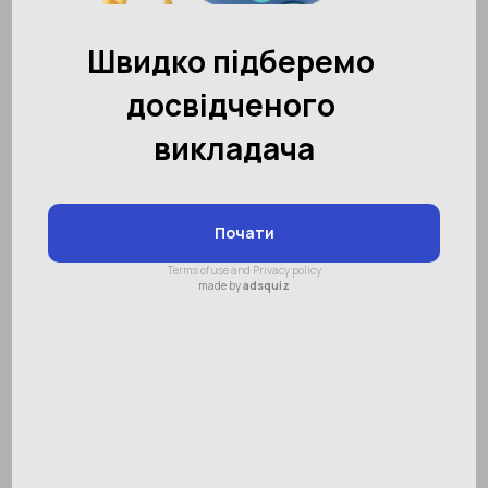
Гарна пам'ять - запорука
особистісного успіху
Зміст:
Класифікація видів пам'яті
Етапи формування пам'яті
Особливості розвитку пам'яті у
дітей
З якого віку розвивати пам'ять?
Розвиток пам'яті у 3-6 років
Розвиток пам'яті у 6-10 років
Розвиток пам'яті у 10-14 років
Розвиток пам'яті в Aкадемії
розвитку інтелекту SMARTUM»
Довгий час існувало таке переконання, що
людина використовує свій мозок лише на