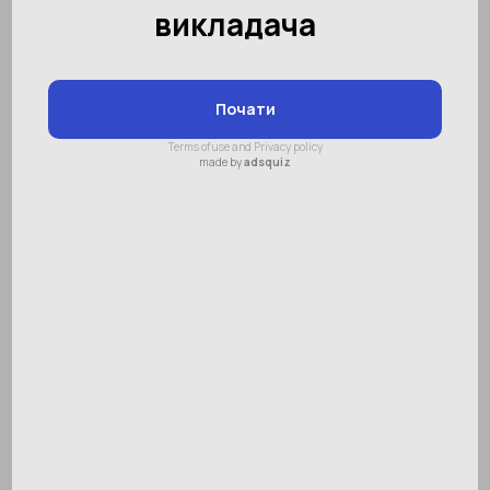
Виховання дітей
(85)
Безпека дітей
(4)
Здоров'я та догляд
(16)
Ментальна арифметика
(90)
Меморика
(10)
Ліберика
(19)
Хобі
(9)
Музеї та виставки
(3)
Відпочинок з дітьми
(10)
Зроби сам
(2)
Спорт
(13)
Ігри
(10)
Навчання читання
(21)
Підготовка до школи
(32)
Математика
(7)
Англійська мова
(30)
Логопеди
(21)
Штучний інтелект / AI
(8)