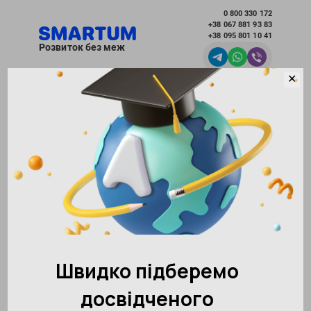
0 800 330 172
+38 067 881 93 83
+38 095 801 10 41
Розвиток без меж
✕
Вибрати місто
Академія розвитку інтелекту SMARTUM
Блог
Ментальна арифметика - корисні статті для
батьків
Ментальна арифметика -
корисні статті для батьків
Рубрики
Всі
(430)
Сім'я і відносини
(40)