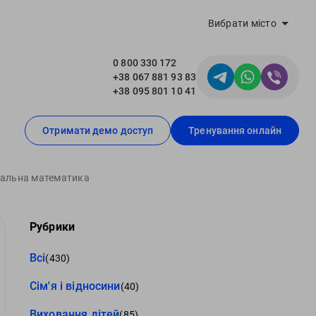
Вибрати місто
0 800 330 172
+38 067 881 93 83
+38 095 801 10 41
Отримати демо доступ
Тренування онлайн
нтальна математика
Рубрики
Всі
(430)
Сім'я і відносини
(40)
Виховання дітей
(85)