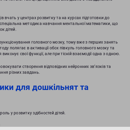
в вчать у центрах розвитку та на курсах підготовки до
спеціальна методика навчання ментальної математики, що
к дітей.
 функціонування головного мозку, тому вже з перших занять
оду полягає в активації обох півкуль головного мозку та
иконує свої функції, але при тісній взаємодії одна з одною.
овокувати створення відповідних нейронних зв’язків та
ння різних завдань.
ики для дошкільнят та
оль у розвитку здібностей дітей.
: