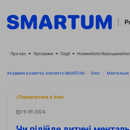
Р
Про нас
Програми
Події
Новини
Блог
Франшиза
Кон
Академія розвитку інтелекту SMARTUM
Блог
Ментальна а
Повернутися в блог
19.09.2024
Чи підійде дитині ментал