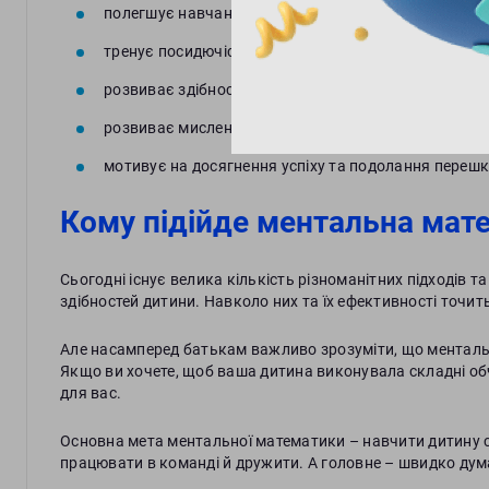
полегшує навчання;
тренує посидючість, уважність та здатність до конц
розвиває здібності дитини та навчальні навички;
розвиває мислення, здібності до аналізу та самості
мотивує на досягнення успіху та подолання перешк
Кому підійде ментальна мат
Сьогодні існує велика кількість різноманітних підходів т
здібностей дитини. Навколо них та їх ефективності точить
Але насамперед батькам важливо зрозуміти, що ментальн
Якщо ви хочете, щоб ваша дитина виконувала складні обч
для вас.
Основна мета ментальної математики – навчити дитину ста
працювати в команді й дружити. А головне – швидко дума