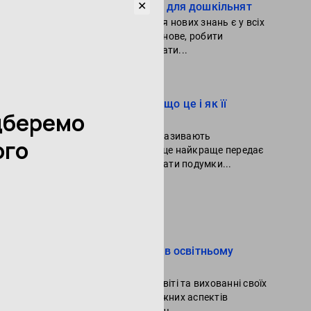
✕
Вибір навчальних занять для дошкільнят
Вроджена тяга до отримання нових знань є у всіх
дітей. Їм цікаво дізнаватися нове, робити
відкриття, припущення, шукати...
Читати далі
Ментальна математика: що це і як її
розвивати
Ментальну математику ще називають
«математикою в голові», бо це найкраще передає
її концепцію – уміти виконувати подумки...
Читати далі
Популярне в блозі
Роль батьківської участі в освітньому
процесі дітей
Активна участь батьків в освіті та вихованні своїх
дітей є одним із основоположних аспектів