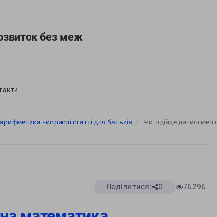
озвиток без меж
такти
рифметика - корисні статті для батьків
Чи підійде дитині ме
Поділитися:
0
76296
ьна математика