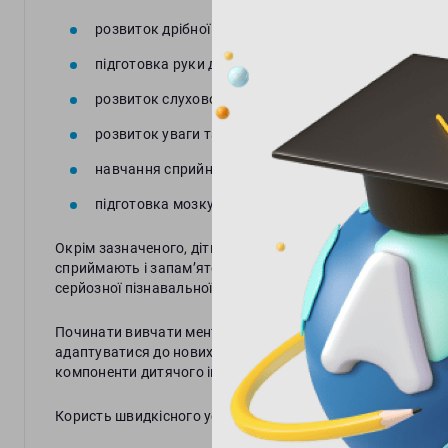
розвиток дрібної моторики;
підготовка руки до письма;
розвиток слухової та зорової пам’яті;
розвиток уваги та концентрації;
навчання сприйняття інформації;
підготовка мозку дитини до різноманітних розумо
Окрім зазначеного, діти, які використовують метод мен
сприймають і запам’ятовують інформацію на уроках. Т
серйозної пізнавальної інформації.
Починати вивчати ментальну математику можна й у поча
адаптуватися до нових умов та уникнути труднощів, що 
компоненти дитячого інтелекту.
Користь швидкісного усного обчислення для молодших ш