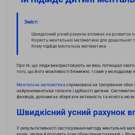
Зміст:
Швидкісний усний рахунок впливає на розвиток і
Користь ментальної математики для дошкільнят 
Кому підійде ментальна математика
Про те, що люди використовують не весь потенціал свого
того, що його можливості безмежні. І саме у молодшому 
Ментальна математика
спрямована на тренування обох п
найрізноманітніші таланти і здібності дитини. Системати
фахівців, допомагає зберігати активність та ясність мозк
Швидкісний усний рахунок вп
У результативності застосування методу ментальної мат
країн, звідки й походить усне обчислення рахунків – Япо