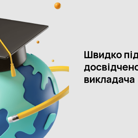
вих навантажень.
тальної математики, швидше навчаються читати та краще
аким чином розширюються можливості малюка до засвоєння
тковій школі. Цей метод допоможе не тільки краще
пов’язані з навчанням, але й допоможуть розвинути важливі
колярів: