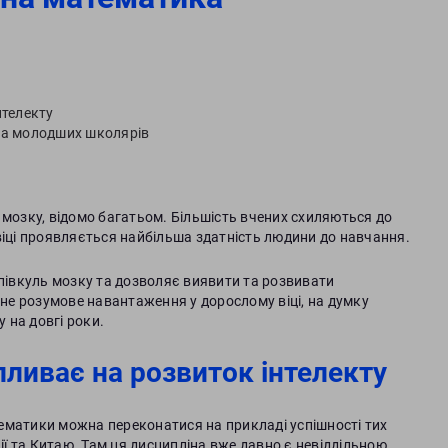
нтелекту
та молодших школярів
 мозку, відомо багатьом. Більшість вчених схиляються до
віці проявляється найбільша здатність людини до навчання.
івкуль мозку та дозволяє виявити та розвивати
чне розумове навантаження у дорослому віці, на думку
у на довгі роки.
ливає на розвиток інтелекту
ематики можна переконатися на прикладі успішності тих
нії та Китаю. Там ця дисципліна вже давно є невіддільною