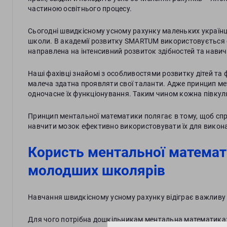
частиною освітнього процесу.
Сьогодні швидкісному усному рахунку маленьких українці
школи. В академії розвитку SMARTUM використовується 
направлена на інтенсивний розвиток здібностей та навичо
Наші фахівці знайомі з особливостями розвитку дітей та
малеча здатна проявляти свої таланти. Адже принцип мет
одночасне їх функціонування. Таким чином кожна півкуля в
Принцип ментальної математики полягає в тому, щоб спр
навчити мозок ефективно використовувати їх для викона
Користь ментальної математ
молодших школярів
Навчання швидкісному усному рахунку відіграє важливу р
Для чого потрібна дошкільникам ментальна математика