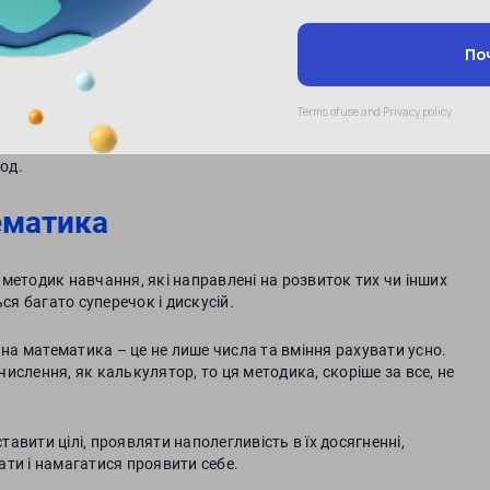
ентрації;
йного пошуку корисної інформації;
од.
ематика
а методик навчання, які направлені на розвиток тих чи інших
ся багато суперечок і дискусій.
а математика – це не лише числа та вміння рахувати усно.
ислення, як калькулятор, то ця методика, скоріше за все, не
вити цілі, проявляти наполегливість в їх досягненні,
ти і намагатися проявити себе.