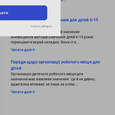
успішного навчання та всебіч...
Читати далі
Інноваційні методи навчання для дітей 6-15
років
У період цифрових технологій значення
інноваційних методів навчання дітей 6-15 років
переоцінити вкрай складно. Вони ста...
Читати далі
Поради щодо організації робочого місця для
дітей
Організація дитячого робочого місця для
навчання має важливе значення. Це й не дивно,
адже вона впливає не лише на успіш...
Читати далі