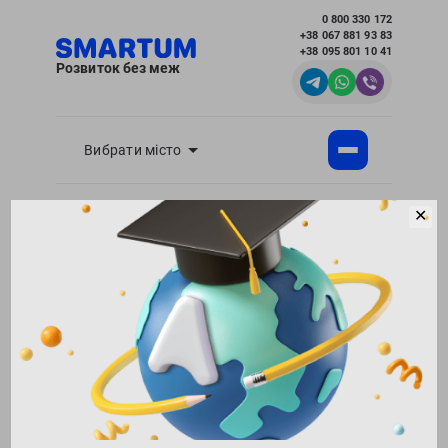
0 800 330 172
+38 067 881 93 83
+38 095 801 10 41
Розвиток без меж
Вибрати місто
✕
Академія розвитку інтелекту SMARTUM
Блог
Здоров'я дітей - корисні статті для батьків
Як запобігти авітамінозу
Повернутися в блог
156112
01.02.2019
Поділитися:
3
Як запобігти авітамінозу