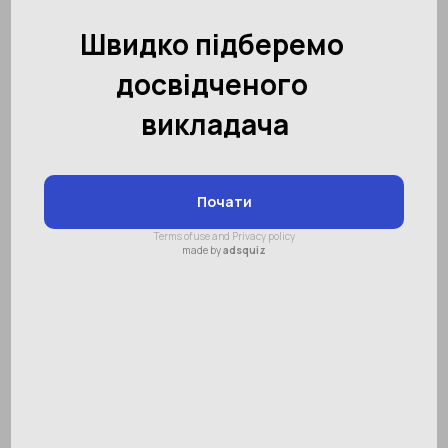
Дитина дедалі підростає, тому їй потрібно
поповнювати запас корисних мінералів і
мікроелементів. Без них малюк буде
почувати себе погано, він стане дратівливим
і буде більше схильний до хвороби. Узимку
наш організм ослаблений через нестачу
сонячних променів, тому необхідно знати,
якими є прояви авітамінозу, щоб цього
запобігти.
Авітаміноз - це захворювання, яке
спричинене нестачею вітамінів в організмі і є
наслідком тривалого неповноцінного
харчування. На жаль, авітаміноз у дітей
трапляється часто, тому завдання батьків
стежити за тим, щоб їх малюк повноцінно і
правильно харчувався. Не можна махнути
рукою на цю проблему, думаючи, що вона
вирішиться сама по собі. Дитина регулярно
підростає, а значить вітаміни необхідні їй