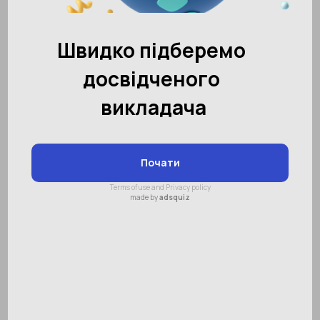
дітей
Зміст:
Неоціненна користь від читання
для дітей в п’ятирічному віці
Вимоги до літератури
Значення казок
Пригодницькі історії
Світова класика
Як підтримати інтерес до читання у
дітей
Активний розвиток дитини в п’ятирічному
віці напряму пов'язаний з правильним
вибором літератури. Книги для дітей 5 років
допомагають малюку знаходити нову та
цікаву інформацію для розвитку власної
особистості. Діти можуть поповнювати свій