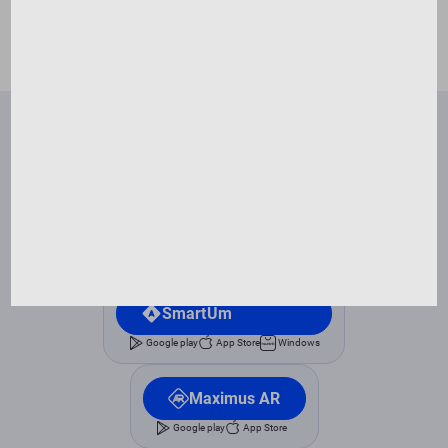
лише на успіш...
Читати далі
Правила відвідування занять
Франшиза
FAQ
Контакти
Оферта
Написати директору
SmartUm
Google play
App Store
Windows
Maximus AR
Google play
App Store