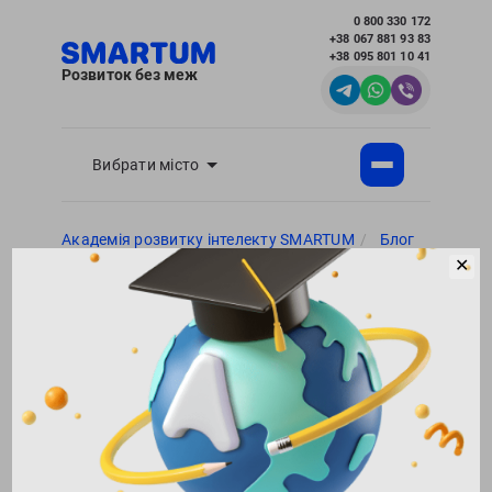
0 800 330 172
+38 067 881 93 83
+38 095 801 10 41
Розвиток без меж
Вибрати місто
Академія розвитку інтелекту SMARTUM
Блог
Хобі для дітей - корисні статті для батьків
✕
Вибір книг для п'ятирічних дітей
Повернутися в блог
206249
11.04.2018
Поділитися:
12
Вибір книг для п'ятирічних