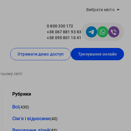
Вибрати місто
0 800 330 172
+38 067 881 93 83
+38 095 801 10 41
Отримати демо доступ
Тренування онлайн
сьому світі
Рубрики
Всі
(430)
Сім'я і відносини
(40)
Виховання дітей
(85)