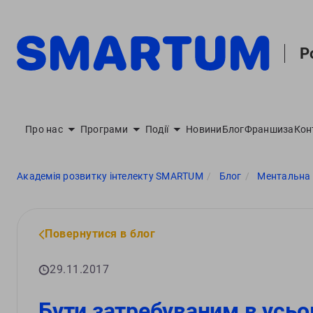
Р
Про нас
Програми
Події
Новини
Блог
Франшиза
Кон
Академія розвитку інтелекту SMARTUM
Блог
Ментальна а
Повернутися в блог
29.11.2017
Бути затребуваним в усьом