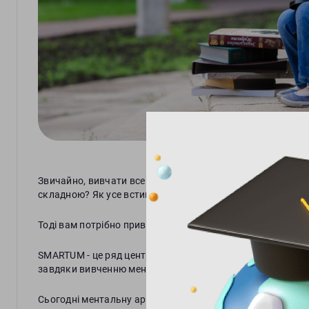
Звичайно, вивчати все нове краще з дитинства. Але коли 
складною? Як усе встигнути і не втратити якості освіти?
Тоді вам потрібно привести вашу дитину в SMARTUM.
SMARTUM - це ряд центрів, де прокачають інтелект вашої
завдяки вивченню ментальної арифметики.
Сьогодні ментальну арифметику вивчають у всіх розвинени