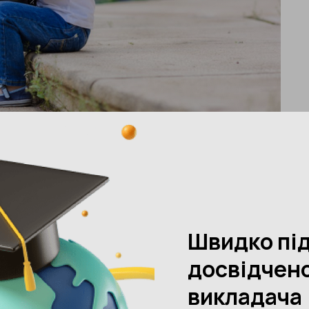
це робити, якщо шкільна програма стає все більше і більше
 дитини так, що його здатність до навчання швидко зросте
х країнах: у США, Японії, Великобританії та Китаї.