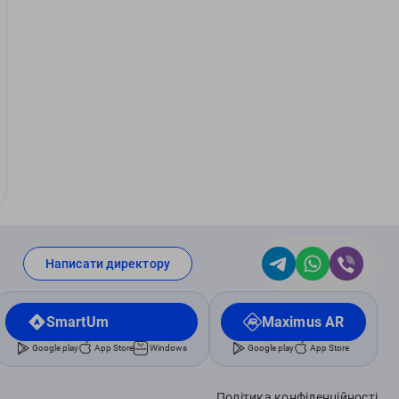
Написати директору
SmartUm
Maximus AR
Google play
App Store
Windows
Google play
App Store
Політика конфіденційності