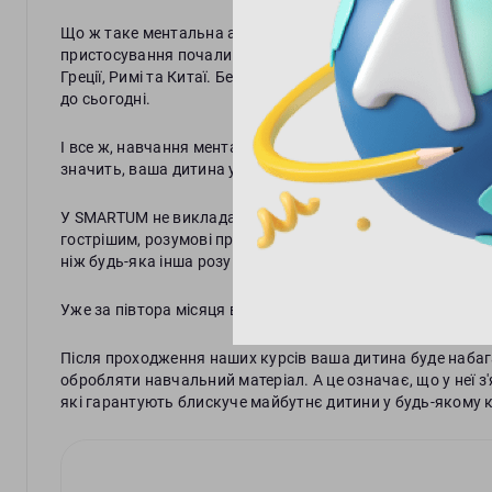
Що ж таке ментальна арифметика? По суті, це вивчення 
пристосування почали використовувати у Стародавньому 
Греції, Римі та Китаї. Беззаперечно, така методика є еф
до сьогодні.
І все ж, навчання ментальної арифметики в SMARTUM відр
значить, ваша дитина у будь-якому випадку зможе опанув
У SMARTUM не викладають математику: додавання цифр ту
гострішим, розумові процеси швидшими, пам'ять більш мі
ніж будь-яка інша розумова діяльність, навантажує мозок
Уже за півтора місяця ваша дитина зможе складати усно 
Після проходження наших курсів ваша дитина буде наба
обробляти навчальний матеріал. А це означає, що у неї з'
які гарантують блискуче майбутнє дитини у будь-якому 