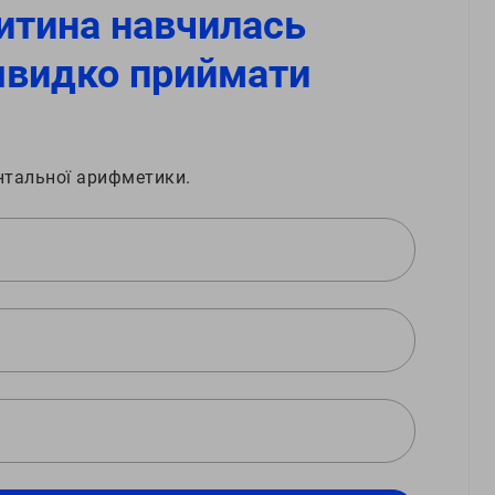
итина навчилась
швидко приймати
нтальної арифметики.