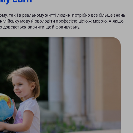
ному, так і в реальному житті людині потрібно все більше знань
англійську мову й оволодіти професією цією ж мовою. А якщо
 що доведеться вивчити ще й французьку.