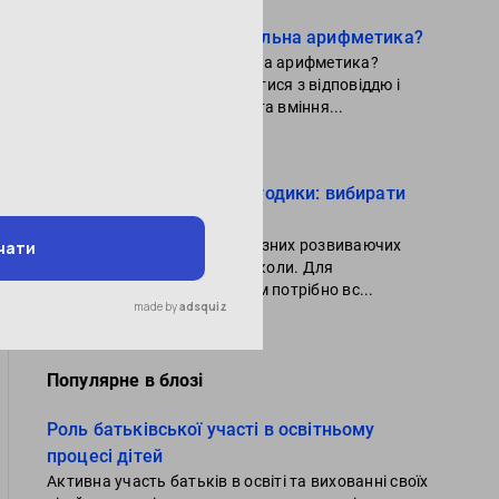
Для чого потрібна ментальна арифметика?
Для чого потрібна ментальна арифметика?
Давайте спробуємо розібратися з відповіддю і
подивимося, які ж навички та вміння...
Читати далі
Виховні та навчальні методики: вибирати
або поєднувати?
Споживча затребуваність різних розвиваючих
курсів сьогодні зросла як ніколи. Для
повноцінного розвитку дітям потрібно вс...
Читати далі
Популярне в блозі
Роль батьківської участі в освітньому
процесі дітей
Активна участь батьків в освіті та вихованні своїх