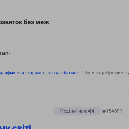
озвиток без меж
такти
рифметика - корисні статті для батьків
Бути затребуваним в у
Поділитися:
4
154691
у світі