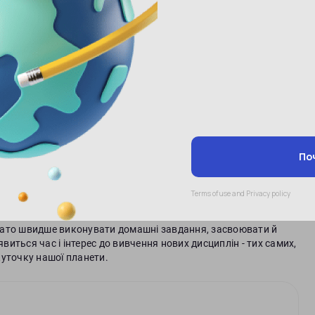
математики за допомогою рахівниць абакус чи соробан. Таке
Вавилоні, а потім абакус був поширений у Стародавніх
ективною, адже використовується вона, як зазначалося вище, і
ізняється. Воно адаптовано під нашу ментальність, а
ати її.
т - це супертренажёр для мозку. Ми робимо інтелект
сткою. Учені давно з'ясували, що робота з цифрами більше,
 і тренує його.
30 чисел за 10 секунд.
гато швидше виконувати домашні завдання, засвоювати й
явиться час і інтерес до вивчення нових дисциплін - тих самих,
куточку нашої планети.