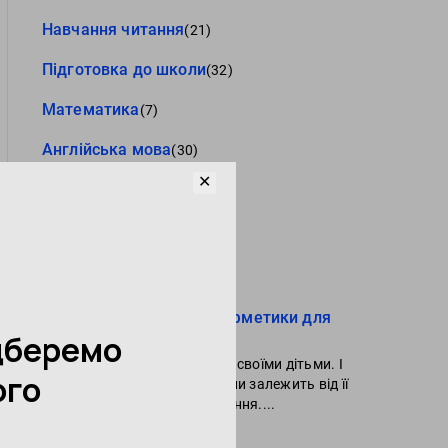
Навчання читання
(21)
Підготовка до школи
(32)
Математика
(7)
Англійська мова
(30)
✕
Логопеди
(21)
Штучний інтелект / AI
(8)
Читайте також
Користь ментальної арифметики для
загальної успішності
Усі батьки хочуть пишатися своїми дітьми. І
найчастіше успішність дитини залежить від її
шкільних результатів навчання....
Читати далі