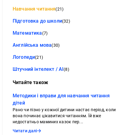
Навчання читання
(21)
Підготовка до школи
(32)
Математика
(7)
Англійська мова
(30)
Логопеди
(21)
Штучний інтелект / AI
(8)
Читайте також
Методики і вправи для навчання читання
дітей
Рано чи пізно у кожної дитини настає період, коли
вона починає цікавитися читанням. Їй вже
недостатньо маминих казок пер...
Читати далі