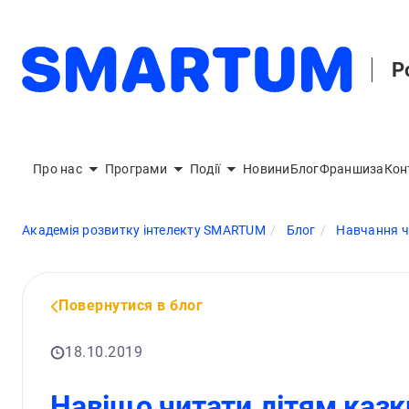
Р
Про нас
Програми
Події
Новини
Блог
Франшиза
Кон
Академія розвитку інтелекту SMARTUM
Блог
Навчання чи
Повернутися в блог
18.10.2019
Навіщо читати дітям казки