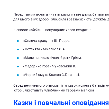
Перед тим як почати читати казку на ніч дітям
,
батьки по
для цього віку: добро і зло, сила і беззахисність, дружба,
В список найбільш популярних казок входять:
«Спляча красуня» Ш. Перро.
«Котенята» Міхалков С.А.
«Маленькі чоловічки» брати Грімм.
«Федорино горе» Чуковський К.
«Чорний омут» Козлов С.Г. та інші.
Серед величезного різноманіття казок кожен з батьків м
історії, які стануть улюбленими творами малюка.
Казки і повчальні оповідання