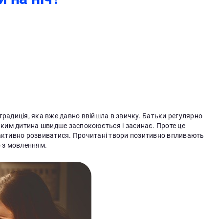
а традиція, яка вже давно ввійшла в звичку. Батьки регулярно
 яким дитина швидше заспокоюється і засинає. Проте це
 активно розвиватися. Прочитані твори позитивно впливають
о з мовленням.