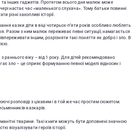
та інших гаджетів. Протягом всього дня малюк може
ечері настає час «маленького слухача». Тому батьки повинні
и різні захопливі історії.
ання казки діти в віці чотирьох-п’яти років особливо люблять
роя. Разом з ним малюк переживає певні ситуації, намагається
впереживати іншим, розрізняти такі поняття як добро і зло. В
ією.
з раннього віку – від 1 року. Для дітей рекомендовано
ає зло – це сприяє формуванню певної моделі відносин і
плюючі розповіді з цікавим і в той же час простим сюжетом.
исьменників-казкарів.
оманітні тварини. Такі книги можуть бути доповнені значною
тю візуалізувати героїв історії.