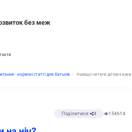
озвиток без меж
такти
тання - корисні статті для батьків
Навіщо читати дітям казки 
Поділитися:
4
154614
 на ніч?