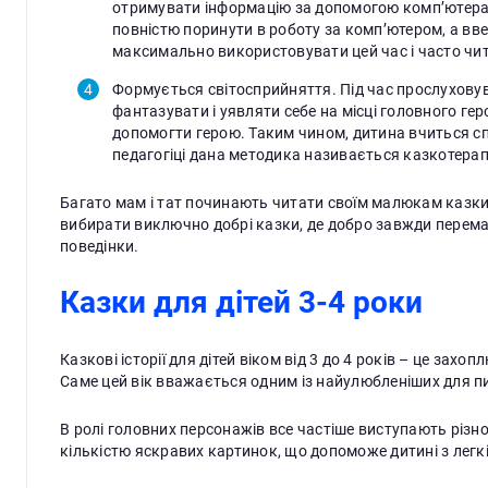
отримувати інформацію за допомогою комп’ютера 
повністю поринути в роботу за комп’ютером, а вв
максимально використовувати цей час і часто читат
Формується світосприйняття. Під час прослуховув
фантазувати і уявляти себе на місці головного ге
допомогти герою. Таким чином, дитина вчиться спі
педагогіці дана методика називається казкотерап
Багато мам і тат починають читати своїм малюкам казки 
вибирати виключно добрі казки, де добро завжди перемаг
поведінки.
Казки для дітей 3-4 роки
Казкові історії для дітей віком від 3 до 4 років – це захо
Саме цей вік вважається одним із найулюбленіших для п
В ролі головних персонажів все частіше виступають різн
кількістю яскравих картинок, що допоможе дитині з легкіс