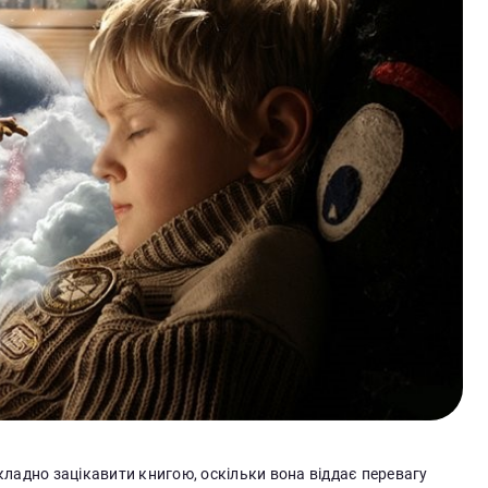
кладно зацікавити книгою, оскільки вона віддає перевагу