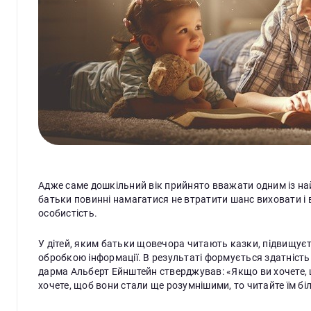
Адже саме дошкільний вік прийнято вважати одним із на
батьки повинні намагатися не втратити шанс виховати і
особистість.
У дітей, яким батьки щовечора читають казки, підвищує
обробкою інформації. В результаті формується здатність
дарма Альберт Ейнштейн стверджував: «Якщо ви хочете, щ
хочете, щоб вони стали ще розумнішими, то читайте їм бі