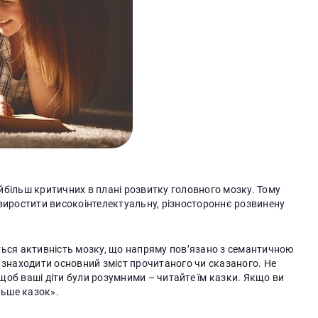
йбільш критичних в плані розвитку головного мозку. Тому
 виростити високоінтелектуальну, різностороннє розвинену
ться активність мозку, що напряму пов’язано з семантичною
 знаходити основний зміст прочитаного чи сказаного. Не
об ваші діти були розумними – читайте їм казки. Якщо ви
льше казок».