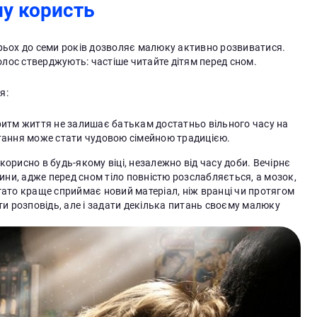
му користь
д трьох до семи років дозволяє малюку активно розвиватися.
голос стверджують: частіше читайте дітям перед сном.
я:
й ритм життя не залишає батькам достатньо вільного часу на
тання може стати чудовою сімейною традицією.
орисно в будь-якому віці, незалежно від часу доби. Вечірнє
ини, адже перед сном тіло повністю розслабляється, а мозок,
ато краще сприймає новий матеріал, ніж вранці чи протягом
ти розповідь, але і задати декілька питань своєму малюку