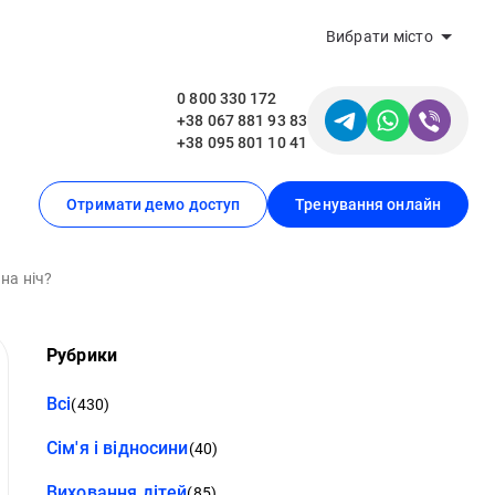
Вибрати місто
0 800 330 172
+38 067 881 93 83
+38 095 801 10 41
Отримати демо доступ
Тренування онлайн
на ніч?
Рубрики
Всі
(430)
Сім'я і відносини
(40)
Виховання дітей
(85)