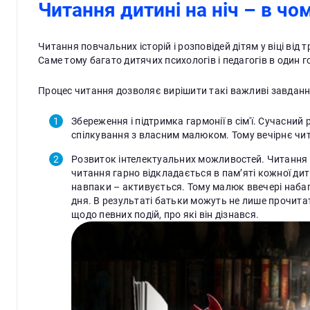
Читання дитині на ніч – в чо
Читання повчальних історій і розповідей дітям у віці ві
Саме тому багато дитячих психологів і педагогів в один 
Процес читання дозволяє вирішити такі важливі завданн
Збереження і підтримка гармонії в сім'ї. Сучасни
спілкування з власним малюком. Тому вечірнє чи
Розвиток інтелектуальних можливостей. Читання к
читання гарно відкладається в пам’яті кожної дит
навпаки – активується. Тому малюк ввечері набаг
дня. В результаті батьки можуть не лише прочита
щодо певних подій, про які він дізнався.