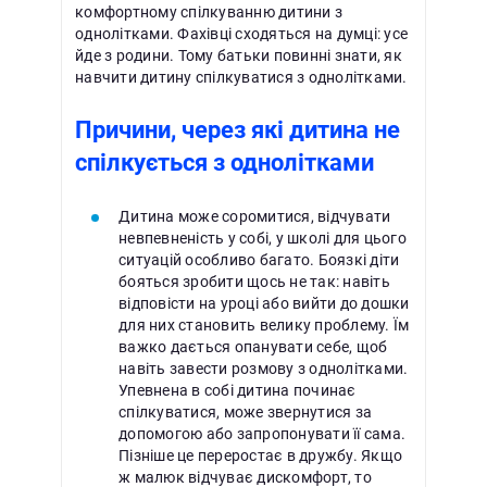
комфортному спілкуванню дитини з
однолітками. Фахівці сходяться на думці: усе
йде з родини. Тому батьки повинні знати, як
навчити дитину спілкуватися з однолітками.
Причини, через які дитина не
спілкується з однолітками
Дитина може соромитися, відчувати
невпевненість у собі, у школі для цього
ситуацій особливо багато. Боязкі діти
бояться зробити щось не так: навіть
відповісти на уроці або вийти до дошки
для них становить велику проблему. Їм
важко дається опанувати себе, щоб
навіть завести розмову з однолітками.
Упевнена в собі дитина починає
спілкуватися, може звернутися за
допомогою або запропонувати її сама.
Пізніше це переростає в дружбу. Якщо
ж малюк відчуває дискомфорт, то