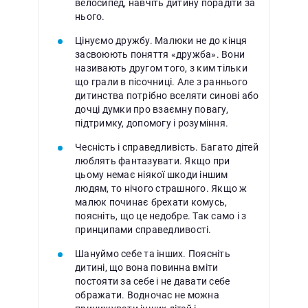
велосипед, навчіть дитину порадіти за
нього.
Цінуємо дружбу. Малюки не до кінця
засвоюють поняття «дружба». Вони
називають другом того, з ким тільки
що грали в пісочниці. Але з раннього
дитинства потрібно вселяти синові або
дочці думки про взаємну повагу,
підтримку, допомогу і розуміння.
Чесність і справедливість. Багато дітей
люблять фантазувати. Якщо при
цьому немає ніякої шкоди іншим
людям, то нічого страшного. Якщо ж
малюк починає брехати комусь,
поясніть, що це недобре. Так само і з
принципами справедливості.
Шануймо себе та інших. Поясніть
дитині, що вона повинна вміти
постояти за себе і не давати себе
ображати. Водночас не можна