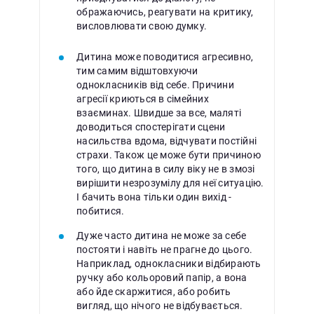
ображаючись, реагувати на критику,
висловлювати свою думку.
Дитина може поводитися агресивно,
тим самим відштовхуючи
однокласників від себе. Причини
агресії криються в сімейних
взаєминах. Швидше за все, маляті
доводиться спостерігати сцени
насильства вдома, відчувати постійні
страхи. Також це може бути причиною
того, що дитина в силу віку не в змозі
вирішити незрозумілу для неї ситуацію.
І бачить вона тільки один вихід -
побитися.
Дуже часто дитина не може за себе
постояти і навіть не прагне до цього.
Наприклад, однокласники відбирають
ручку або кольоровий папір, а вона
або йде скаржитися, або робить
вигляд, що нічого не відбувається.