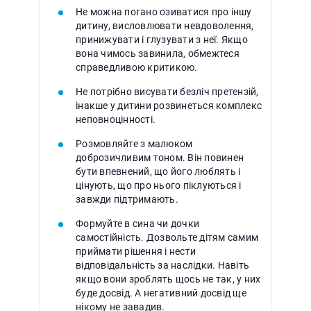
Не можна погано озиватися про іншу
дитину, висловлювати невдоволення,
принижувати і глузувати з неї. Якщо
вона чимось завинила, обмежтеся
справедливою критикою.
Не потрібно висувати безліч претензій,
інакше у дитини розвинеться комплекс
неповноцінності.
Розмовляйте з малюком
доброзичливим тоном. Він повинен
бути впевнений, що його люблять і
цінують, що про нього піклуються і
завжди підтримають.
Формуйте в сина чи дочки
самостійність. Дозвольте дітям самим
приймати рішення і нести
відповідальність за наслідки. Навіть
якщо вони зроблять щось не так, у них
буде досвід. А негативний досвід ще
нікому не завадив.