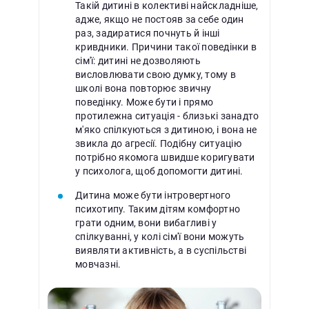
Такій дитині в колективі найскладніше,
адже, якщо не постояв за себе один
раз, задиратися почнуть й інші
кривдники. Причини такої поведінки в
сім'ї: дитині не дозволяють
висловлювати свою думку, тому в
школі вона повторює звичну
поведінку. Може бути і прямо
протилежна ситуація - близькі занадто
м'яко спілкуються з дитиною, і вона не
звикла до агресії. Подібну ситуацію
потрібно якомога швидше коригувати
у психолога, щоб допомогти дитині.
Дитина може бути інтровертного
психотипу. Таким дітям комфортно
грати одним, вони вибагливі у
спілкуванні, у колі сім'ї вони можуть
виявляти активність, а в суспільстві
мовчазні.