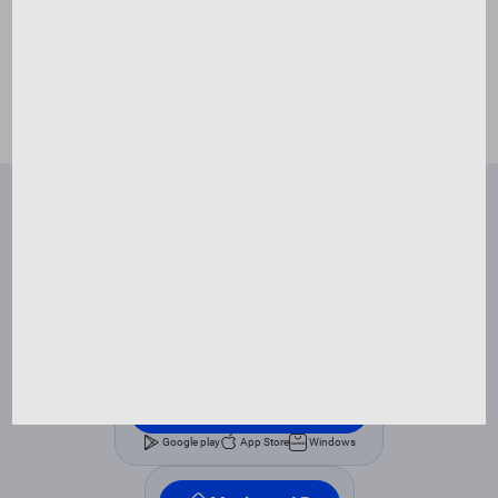
Організація дитячого робочого місця
для навчання має важливе значення.
Це й не дивно, адже вона впливає не
лише на успіш...
Читати далі
Правила відвідування занять
Франшиза
FAQ
Контакти
Оферта
Написати директору
SmartUm
Google play
App Store
Windows