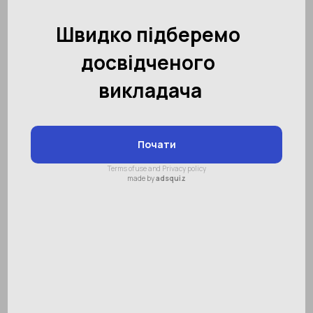
Як підготувати дитину до
появи брата чи сестри?
Зміст:
Поговоримо про це
Як знизити тривогу дитини перед
пологами?
Що робити до пологів?
Що робити після пологів?
Як налагодити стосунки між
дітьми?
Поява в сім'ї ще однієї дитини - це дуже
важлива подія. Ні в якому разі не можна
залишати першого малюка без нагляду.
Відразу виникає безліч запитань: чи їхати з
ним на УЗД, чи вибирати з ним ім'я, як
підготувати дитину до народження в сім’ї