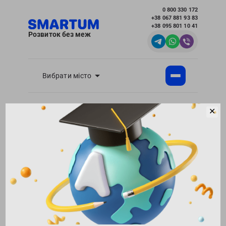
0 800 330 172
+38 067 881 93 83
+38 095 801 10 41
Розвиток без меж
Вибрати місто
Академія розвитку інтелекту SMARTUM
Блог
✕
Сім'я і відносини - корисні статті для батьків
Як підготувати дитину до появи брата чи
сестри?
Повернутися в блог
157602
12.10.2018
Поділитися:
0