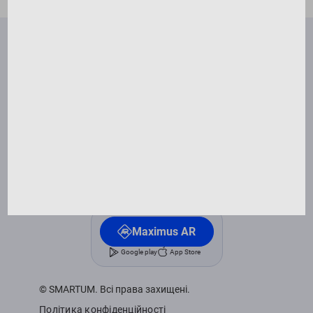
Правила відвідування занять
Франшиза
FAQ
Контакти
Оферта
Написати директору
SmartUm
Google play
App Store
Windows
Maximus AR
Google play
App Store
© SMARTUM. Всі права захищені.
Політика конфіденційності