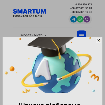
0 800 330 172
+38 067 881 93 83
+38 095 801 10 41
Розвиток без меж
Вибрати місто
✕
Академія розвитку інтелекту SMARTUM
Блог
Виховання і розвиток дітей - корисні статті
для батьків
Що робити, якщо дитина не хоче вчитися –
поради батькам
Повернутися в блог
171592
03.11.2021
Поділитися:
0