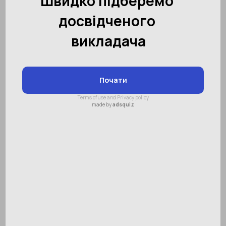
Що робити, якщо дитина не
хоче вчитися – поради
батькам
Зміст:
Чому дитині нецікаво вчитися
Важко дається навчання
Школяр боїться припускатися
помилок
Учень регулярно
перевтомлюється
Шкільна освіта відіграє найважливішу роль у
житті дитини, адже саме в школі вона
здобуває ті знання і навички, які дозволять
їй реалізуватися в дорослому житті. Батьки
це чудово розуміють, а тому закликають