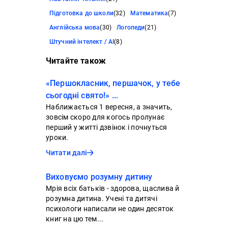
Підготовка до школи
(32)
Математика
(7)
Англійська мова
(30)
Логопеди
(21)
Штучний інтелект / AI
(8)
Читайте також
«Першокласник, першачок, у тебе
сьогодні свято!» ...
Наближається 1 вересня, а значить,
зовсім скоро для когось пролунає
перший у житті дзвінок і почнуться
уроки.
Читати далі
Виховуємо розумну дитину
Мрія всіх батьків - здорова, щаслива й
розумна дитина. Учені та дитячі
психологи написали не один десяток
книг на цю тем...