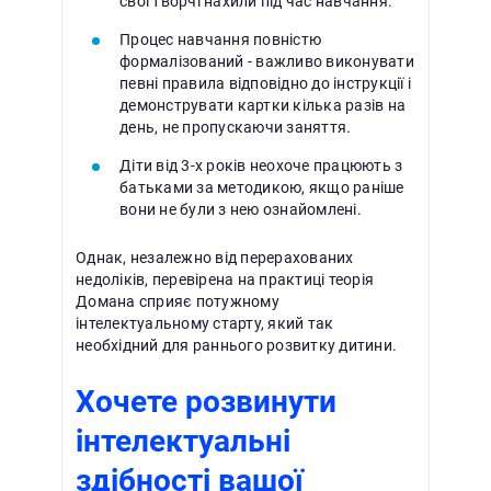
свої творчі нахили під час навчання.
Процес навчання повністю
формалізований - важливо виконувати
певні правила відповідно до інструкції і
демонструвати картки кілька разів на
день, не пропускаючи заняття.
Діти від 3-х років неохоче працюють з
батьками за методикою, якщо раніше
вони не були з нею ознайомлені.
Однак, незалежно від перерахованих
недоліків, перевірена на практиці теорія
Домана сприяє потужному
інтелектуальному старту, який так
необхідний для раннього розвитку дитини.
Хочете розвинути
інтелектуальні
здібності вашої