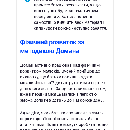
принесе бажані результати, якщо
кожен урок буде систематичним і
послідовним. Батьки повинні
самостійно вивчити весь матеріал і
спланувати кожне наступне заняття.
Фізичний розвиток за
методикою Домана
Доман активно працював над фізичним
розвитком малюків. Вчений прийшов до
висновку, що батьки повинні надати
можливість своїй дитині рухатися з перших
днів свого життя. Завдяки таким заняттям,
вже в перший місяць малюк з легкістю
зможе долати відстань до 1 м кожен день.
Адже діти, яких батьки сповивали з самих
перших днів їхньої появи, ставали більш
апатичними. Вони не можуть зробити те, що