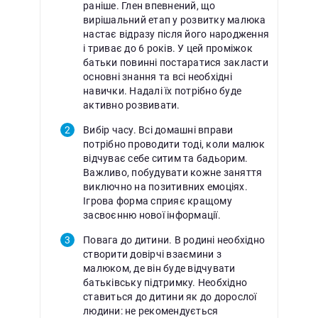
раніше. Глен впевнений, що
вирішальний етап у розвитку малюка
настає відразу після його народження
і триває до 6 років. У цей проміжок
батьки повинні постаратися закласти
основні знання та всі необхідні
навички. Надалі їх потрібно буде
активно розвивати.
Вибір часу. Всі домашні вправи
потрібно проводити тоді, коли малюк
відчуває себе ситим та бадьорим.
Важливо, побудувати кожне заняття
виключно на позитивних емоціях.
Ігрова форма сприяє кращому
засвоєнню нової інформації.
Повага до дитини. В родині необхідно
створити довірчі взаємини з
малюком, де він буде відчувати
батьківську підтримку. Необхідно
ставиться до дитини як до дорослої
людини: не рекомендується