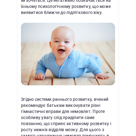
їм хочеться. Це негативно позначається на
їхньому психологічному розвитку, що може
виявитися ближче до підліткового віку.
Згідно системи раннього розвитку, вчений
рекомендує батькам виконувати різні
гімнастичні вправи для немовлят. Проте
особливу увагу слід приділити саме
повзанню, що сприяє активному розвитку і
росту нижніх відділів мозку. Для цього з
самого народження немовля поміщають в