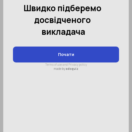
дитини?
Зміст:
Як вибрати гурток?
Скільки необхідно гуртків дитині?
Який гурток вибрати?
Визначаємося з напрямом
навчального центру
Гуртки для дітей - ще один спосіб
інтелектуально і фізично розвинути свого
сина чи дочку. Більшість батьків вважають,
що дитину з раннього віку потрібно
завантажити якомога більшою кількістю
занять. Адже, якщо упустити виховання і
розвиток інтелекту в дошкільному віці, далі
буде складніше.