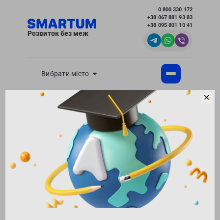
0 800 330 172
+38 067 881 93 83
+38 095 801 10 41
Розвиток без меж
Вибрати місто
✕
Академія розвитку інтелекту SMARTUM
Блог
Хобі для дітей - корисні статті для батьків
Як вибрати гурток для дитини?
Повернутися в блог
151776
02.08.2017
Поділитися:
7
Як вибрати гурток для