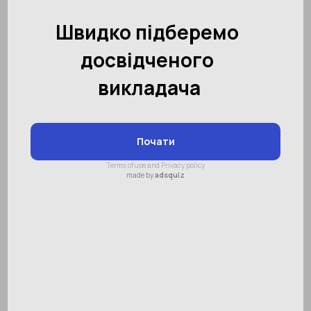
Ваша дитина боїться
виступати публічно?
Зміст:
Звідки береться страх публічних
виступів?
Причини страху у дітей
Як побороти страх публічних
виступів?
У сімейному колі дитина така жвава: завзято
співає в уявний мікрофон, зображує героїв
улюблених мультфільмів. А при сторонніх
людях замикається, соромиться
розповідати завчений вірш перед класом.
Чому це відбувається? Як допомогти юним
талантам подолати страх і відчувати себе
впевненими в колі незнайомих людей?