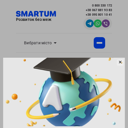
0 800 330 172
+38 067 881 93 83
+38 095 801 10 41
Розвиток без меж
Вибрати місто
✕
Академія розвитку інтелекту SMARTUM
Блог
Виховання і розвиток дітей - корисні статті
для батьків
Ваша дитина боїться виступати публічно?
Повернутися в блог
176195
19.04.2018
Поділитися:
4