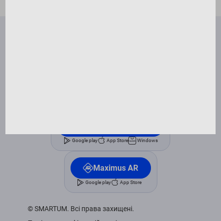
Правила відвідування занять
Франшиза
FAQ
Контакти
Оферта
Написати директору
SmartUm
Google play
App Store
Windows
Maximus AR
Google play
App Store
© SMARTUM. Всі права захищені.